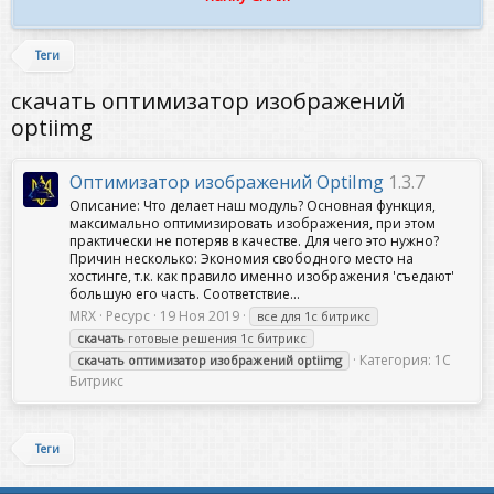
Теги
скачать оптимизатор изображений
optiimg
Оптимизатор изображений OptiImg
1.3.7
Описание: Что делает наш модуль? Основная функция,
максимально оптимизировать изображения, при этом
практически не потеряв в качестве. Для чего это нужно?
Причин несколько: Экономия свободного место на
хостинге, т.к. как правило именно изображения 'съедают'
большую его часть. Соответствие...
MRX
Ресурс
19 Ноя 2019
все для 1с битрикс
скачать
готовые решения 1с битрикс
Категория:
1С
скачать
оптимизатор
изображений
optiimg
Битрикс
Теги