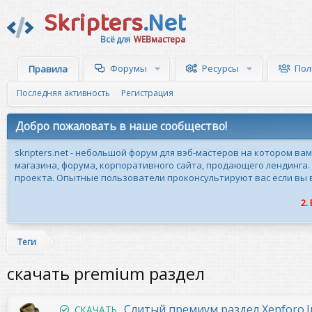
Skripters
.Net
Всё для
WEBмастера
Форумы
Ресурсы
Пол
Правила
Последняя активность
Регистрация
Добро пожаловать в наше сообщество!
skripters.net - небольшой форум для вэб-мастеров на котором ва
магазина, форума, корпоративного сайта, продающего лендинга.
проекта. Опытные пользователи проконсультируют вас если вы вн
2.
Теги
скачать premium раздел
Слитый премиум раздел Xenforo.I
СКАЧАТЬ