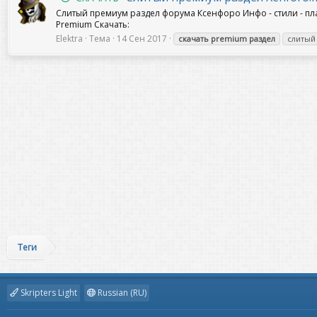
Слитый премиум раздел форума Ксенфоро Инфо - стили - пла
Premium Скачать:
Elektra
Тема
14 Сен 2017
скачать
premium
раздел
слитый
Теги
Skripters Light
Russian (RU)