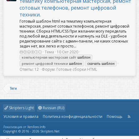
тематику компьютерная мастерская, ремонт
сотовых телефонов, ремонт цифровой
техники.
Готовый шаблон html на тематику компьютерная
мастерская, ремонт сотовых телефонов, ремонт цифровой
техники. Сборка HTML/CSS При желании могу переделать
под любой вид деятельности и натянуть на DLE - удобное
редактирование сайта с админ-панели, ни каких сложных
задач нет, все легко и просто...
ⓜⓨⓤⓢⓛⓘ
Тема
10 Окт 2020
компьютерная мастерская сайт
шаблон
ремонт цифровой техники
шаблон
скачать
шаблон
Ответы: 12
Форум:
Готовые сборки HTML
Теги
Skripters Light
Russian (RU)
Условия и правила
Политика конфиденциальности
Помощь
R
S
S
Локализация от
XenForo.Info
Copyright © 2016 - 2026 Skripters.Net