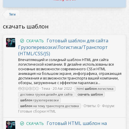
Теги
скачать шаблон
Готовый шаблон для сайта
СКАЧАТЬ
Грузоперевозки/Логистика/Транспорт
(HTML/CSS/JS)
Впечатляющий и солидный шаблон HTML для сайта
логистической компании. В дизайне использованы все
основные возможности современного CSS и HTML
анимация на большом экране, инфографика, отражающая
достижения и возможности транспорта вашей компании,
обзоры, загруженные с эффектом параллакса...
ⓜⓨⓤⓢⓛⓘ
Тема
20 Авг 2022
html
шаблон
логистика
доставка грузов дизайн для сайта
скачать
шаблон
шаблон
грузоперевозки
Ответы: 0
Форум:
шаблон
на тему транспорта доставка
Готовые сборки HTML
Готовый HTML шаблон на
СКАЧАТЬ