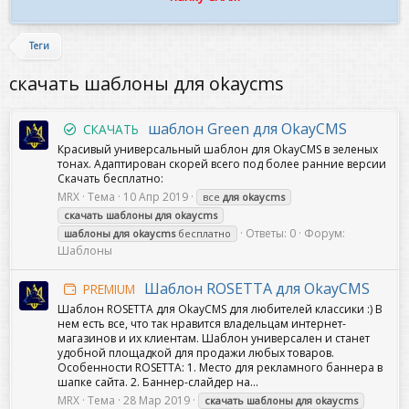
Теги
скачать шаблоны для okaycms
шаблон Green для OkayCMS
СКАЧАТЬ
Красивый универсальный шаблон для OkayCMS в зеленых
тонах. Адаптирован скорей всего под более ранние версии
Скачать бесплатно:
MRX
Тема
10 Апр 2019
все
для
okaycms
скачать
шаблоны
для
okaycms
Ответы: 0
Форум:
шаблоны
для
okaycms
бесплатно
Шаблоны
Шаблон ROSETTA для OkayCMS
PREMIUM
Шаблон ROSETTA для OkayCMS для любителей классики :) В
нем есть все, что так нравится владельцам интернет-
магазинов и их клиентам. Шаблон универсален и станет
удобной площадкой для продажи любых товаров.
Особенности ROSETTA: 1. Место для рекламного баннера в
шапке сайта. 2. Баннер-слайдер на...
MRX
Тема
28 Мар 2019
скачать
шаблоны
для
okaycms