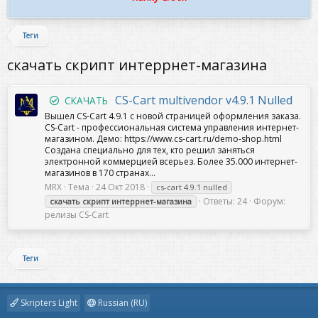
Теги
скачать скрипт интеррнет-магазина
CS-Cart multivendor v4.9.1 Nulled
СКАЧАТЬ
Вышел CS-Cart 4.9.1 с новой страницей оформления заказа.
CS-Cart - профессиональная система управления интернет-
магазином. Демо: https://www.cs-cart.ru/demo-shop.html
Создана специально для тех, кто решил заняться
электронной коммерцией всерьез. Более 35.000 интернет-
магазинов в 170 странах...
MRX
Тема
24 Окт 2018
cs-cart 4.9.1 nulled
Ответы: 24
Форум:
скачать
скрипт
интеррнет-магазина
релизы CS-Cart
Теги
Skripters Light
Russian (RU)