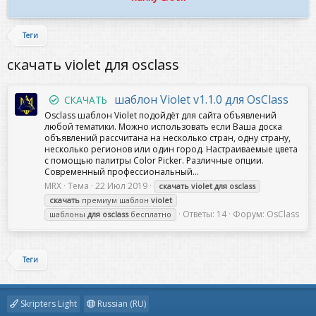
Теги
скачать violet для osclass
шаблон Violet v1.1.0 для OsClass
СКАЧАТЬ
Osclass шаблон Violet подойдёт для сайта объявлений
любой тематики. Можно использовать если Ваша доска
объявлений рассчитана на несколько стран, одну страну,
несколько регионов или один город. Настраиваемые цвета
с помощью палитры Color Picker. Различные опции.
Современный профессиональный...
MRX
Тема
22 Июл 2019
скачать
violet
для
osclass
скачать
премиум шаблон
violet
Ответы: 14
Форум:
OsClass
шаблоны
для
osclass
бесплатно
Теги
Skripters Light
Russian (RU)