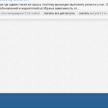
рум где админ такая же крыса, поэтому вынужден выложить релиз и у нас
бновлений и маркетплейса) Убрана зависимость от...
cms гипермаркет 9.3.0 nulled
скачать
все
для
могуты
скачать
могута 9.3 от 