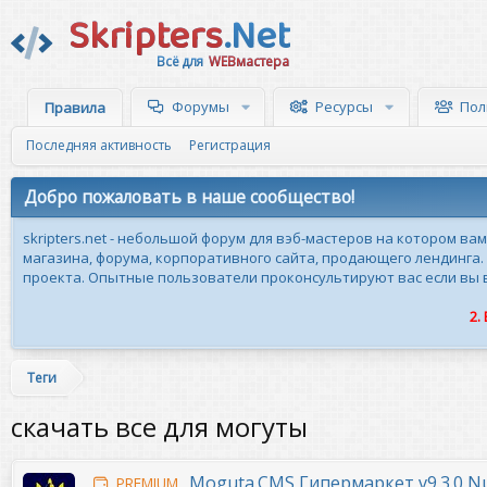
Skripters
.Net
Всё для
WEBмастера
Форумы
Ресурсы
Пол
Правила
Последняя активность
Регистрация
Добро пожаловать в наше сообщество!
skripters.net - небольшой форум для вэб-мастеров на котором ва
магазина, форума, корпоративного сайта, продающего лендинга.
проекта. Опытные пользователи проконсультируют вас если вы вн
2.
Теги
скачать все для могуты
Moguta.CMS Гипермаркет v9.3.0 Nul
PREMIUM