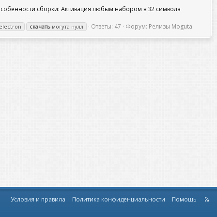
. Особенности сборки: Активация любым набором в 32 символа
Ответы: 47
Форум:
Релизы Moguta
electron
скачать
могута нулл
Условия и правила
Политика конфиденциальности
Помощь
R
S
S