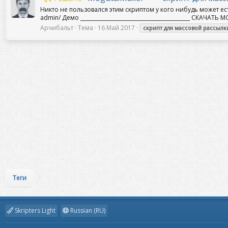
Никто не пользовался этим скриптом у кого нибудь может ест
admin/ Демо ___________________________________________ СКАЧАТ
Арчибальт
Тема
16 Май 2017
скрипт
для
массовой
рассылк
Теги
Skripters Light
Russian (RU)