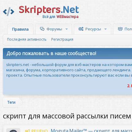
Skripters
.Net
Всё для
WEBмастера
Форумы
Ресурсы
Пол
Правила
Последняя активность
Регистрация
Добро пожаловать в наше сообщество!
skripters.net - небольшой форум для вэб-мастеров на котором ва
магазина, форума, корпоративного сайта, продающего лендинга.
проекта. Опытные пользователи проконсультируют вас если вы вн
2.
Теги
скрипт для массовой рассылки писем
Moguta.Mailer™ — скрипт для мас
РЕШЕНО