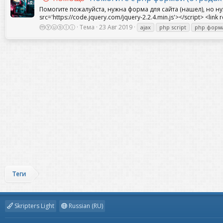
Помогите пожалуйста, нужна форма для сайта (нашел), но нужн
src='https://code.jquery.com/jquery-2.2.4.min.js'></script> <link re
ⓜⓨⓤⓢⓛⓘ
Тема
23 Авг 2019
ajax
php script
php форм
Теги
Skripters Light
Russian (RU)