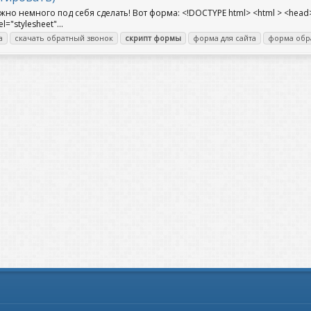
о немного под себя сделать! Вот форма: <!DOCTYPE html> <html > <head> <m
l="stylesheet"...
а
скачать обратный звонок
скрипт
формы
форма для сайта
форма обр