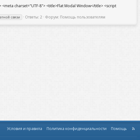
eta charset="UTF-8"> <title>Flat Modal Window</title> <script
Ответы: 2
Форум:
Помощь пользователям
атной связи
Условия и правила
Политика конфиденциальности
Помощь
R
S
S