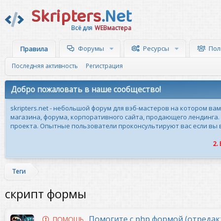
Skripters
.Net
Всё для
WEBмастера
Форумы
Ресурсы
Пол
Правила
Последняя активность
Регистрация
Добро пожаловать в наше сообщество!
skripters.net - небольшой форум для вэб-мастеров на котором ва
магазина, форума, корпоративного сайта, продающего лендинга.
проекта. Опытные пользователи проконсультируют вас если вы вн
2.
Теги
скрипт формы
Помогите с php формой (отредак
ПОМОЩЬ