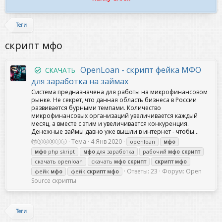
Теги
скрипт мфо
OpenLoan - скрипт фейка МФО
СКАЧАТЬ
для заработка на займах
Cистема предназначена для работы на микрофинансовом
рынке. Не секрет, что данная область бизнеса в России
развивается бурными темпами. Количество
микрофинансовых организаций увеличивается каждый
месяц, а вместе с этим и увеличивается конкуренция.
Денежные займы давно уже вышли в интернет - чтобы...
ⓜⓨⓤⓢⓛⓘ
Тема
4 Янв 2020
openloan
мфо
мфо
php skript
мфо
для заработка
рабочий
мфо
скрипт
скачать openloan
скачать
мфо
скрипт
скрипт
мфо
Ответы: 23
Форум:
Open
фейк
мфо
фейк
скрипт
мфо
Source скрипты
Теги