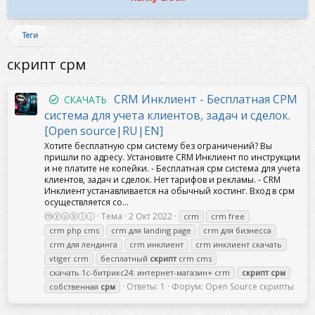
Теги
скрипт срм
CRM Инклиент - Бесплатная СРМ
СКАЧАТЬ
система для учета клиентов, задач и сделок.
[Open source|RU|EN]
Хотите бесплатную срм систему без ограничений? Вы
пришли по адресу. Установите CRM Инклиент по инструкции
и не платите не копейки. - Бесплатная срм система для учета
клиентов, задач и сделок. Нет тарифов и рекламы. - CRM
Инклиент устанавливается на обычный хостинг. Вход в срм
осуществляется со...
ⓜⓨⓤⓢⓛⓘ
Тема
2 Окт 2022
crm
crm free
crm php cms
crm для landing page
crm для бизнесса
crm для лендинга
crm инклиент
crm инклиент скачать
vtiger crm
бесплатный
скрипт
crm cms
скачать 1с-битрикс24: интернет-магазин+ crm
скрипт
срм
Ответы: 1
Форум:
Open Source скрипты
собственная
срм