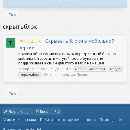
Теги
скрытьблок
Скрывать блоки в мобильной
РЕШЕНО
T
версии
А каким образом можна скрыть определенный блок на
мобильной версии в могуте? просто бутстрап не
поддерживает а стили для этого я так и не нашел
TrumpCMS
Тема
29 Дек 2016
мобильная версия
могута
Ответы: 1
Форум:
Помощь
скрытьблок
Теги
Skripters Light
Russian (RU)
Условия и правила
Политика конфиденциальности
Помощь
R
S
S
Локализация от
XenForo.Info