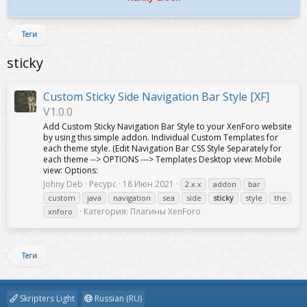
Теги
sticky
Custom Sticky Side Navigation Bar Style [XF]
V1.0.0
Add Custom Sticky Navigation Bar Style to your XenForo website
by using this simple addon. Individual Custom Templates for
each theme style. (Edit Navigation Bar CSS Style Separately for
each theme --> OPTIONS ---> Templates Desktop view: Mobile
view: Options:
Johny Deb
Ресурс
18 Июн 2021
2.x.x
addon
bar
custom
java
navigation
sea
side
sticky
style
the
Категория:
Плагины XenForo
xnforo
Теги
Skripters Light
Russian (RU)