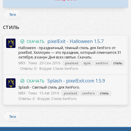
Теги
стиль
pixelExit - Halloween 1.5.7
СКАЧАТЬ
Halloween - праздничный, тёмный стиль для XenForo от
pixelExit. Хэллоуин — это праздник, который отмечается 31
октября, в канун Дня всех святых. Скачать:
MRX
Тема
20 Сен 2016
pixelexit
style
xenforo
стиль
Ответы: 0
Форум:
Стили XenForo
Splash - pixelExit.com 1.5.9
СКАЧАТЬ
Splash - Светлый стиль для XenForo.
MRX
Тема
15 Авг 2016
pixelexit
xenforo
стиль
Ответы: 0
Форум:
Стили XenForo
Теги