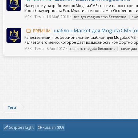
Наверное у разработчиков Moguta.CMS совсем плохо с креат
Кроссбраузерность: Есть Мультиязычность: Нет Особенности:
MRX
Тема
16 Май 2018
всё
для
moguta
.cms
бесплатно
ска
шаблон Market для Moguta.CMS (or
PREMIUM
Качественный, профессиональный шаблон для Moguta.CMS 
является его меню, которое дает возможность комфортно ор
MRX
Тема
8 Авг 2017
скачать
moguta
бесплатно
стили
для
Теги
Skripters Light
Russian (RU)