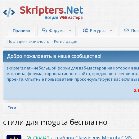
Skripters
.Net
Всё для
WEBмастера
Форумы
Ресурсы
Пол
Правила
Последняя активность
Регистрация
Добро пожаловать в наше сообщество!
skripters.net - небольшой форум для вэб-мастеров на котором ва
магазина, форума, корпоративного сайта, продающего лендинга.
проекта. Опытные пользователи проконсультируют вас если вы вн
2.
Теги
стили для moguta бесплатно
шаблон Classic для Moguta.CMS
СКАЧАТЬ