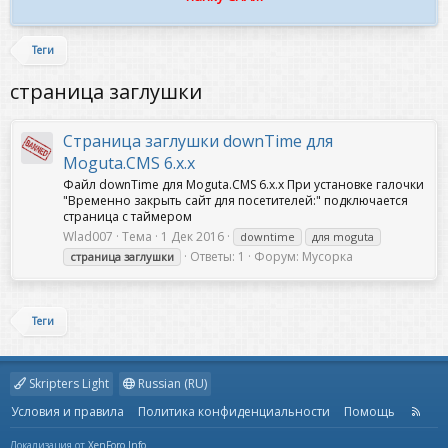
Теги
страница заглушки
Страница заглушки downTime для
Moguta.CMS 6.x.x
Файл downTime для Moguta.CMS 6.x.x При установке галочки
"Временно закрыть сайт для посетителей:" подключается
страница с таймером
Wlad007
Тема
1 Дек 2016
downtime
для moguta
Ответы: 1
Форум:
Мусорка
страница
заглушки
Теги
Skripters Light
Russian (RU)
Условия и правила
Политика конфиденциальности
Помощь
R
S
S
Локализация от
XenForo.Info