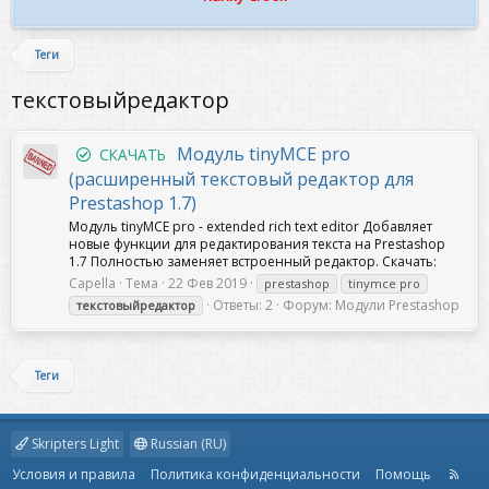
Теги
текстовыйредактор
Модуль tinyMCE pro
СКАЧАТЬ
(расширенный текстовый редактор для
Prestashop 1.7)
Модуль tinyMCE pro - extended rich text editor Добавляет
новые функции для редактирования текста на Prestashop
1.7 Полностью заменяет встроенный редактор. Скачать:
Capella
Тема
22 Фев 2019
prestashop
tinymce pro
Ответы: 2
Форум:
Модули Prestashop
текстовыйредактор
Теги
Skripters Light
Russian (RU)
Условия и правила
Политика конфиденциальности
Помощь
R
S