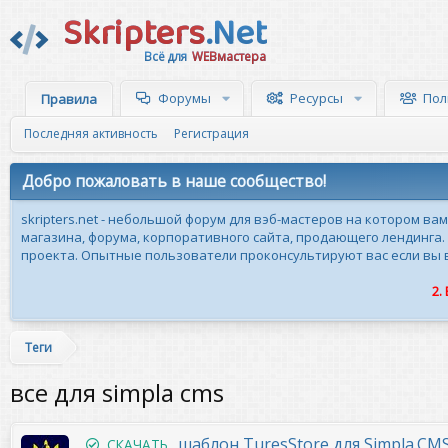
Skripters
.Net
Всё для
WEBмастера
Форумы
Ресурсы
Пол
Правила
Последняя активность
Регистрация
Добро пожаловать в наше сообщество!
skripters.net - небольшой форум для вэб-мастеров на котором ва
магазина, форума, корпоративного сайта, продающего лендинга.
проекта. Опытные пользователи проконсультируют вас если вы вн
2.
Теги
все для simpla cms
шаблон TuresStore для Simpla.CM
СКАЧАТЬ