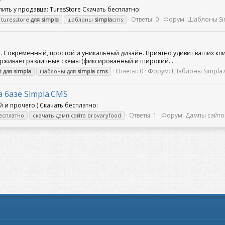
ь у продавца: TuresStore Скачать бесплатно:
Ответы: 0
Форум:
Шаблоны Si
 turesstore
для
simpla
шаблоны
simpla
cms
. Современный, простой и уникальный дизайн. Приятно удивит ваших кли
ерживает различные схемы (фиксированный и широкий...
Ответы: 0
Форум:
Шаблоны Simpla
nt
для
simpla
шаблоны
для
simpla
cms
 базе Simpla.CMS
 и прочего ) Скачать бесплатно:
Ответы: 1
Форум:
Дампы сайто
есплатно
скачать дамп сайта brovaryfood