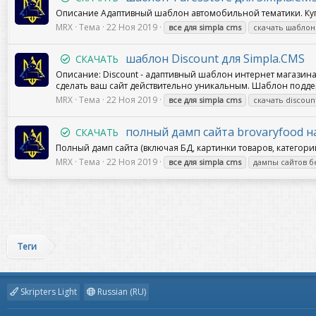
Описание Адаптивный шаблон автомобильной тематики. Купит
MRX
Тема
22 Ноя 2019
все
для
simpla
cms
скачать шаблон
шаблон Discount для Simpla.CMS
СКАЧАТЬ
Описание: Discount - адаптивный шаблон интернет магазина
сделать ваш сайт действительно уникальным. Шаблон подд
MRX
Тема
22 Ноя 2019
все
для
simpla
cms
скачать discou
полный дамп сайта brovaryfood на
СКАЧАТЬ
Полный дамп сайта (включая БД, картинки товаров, категорий
MRX
Тема
22 Ноя 2019
все
для
simpla
cms
дампы сайтов б
Теги
Skripters Light
Russian (RU)