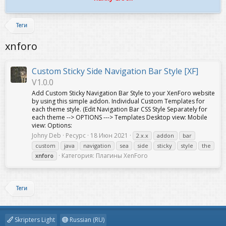
Теги
xnforo
Custom Sticky Side Navigation Bar Style [XF]
V1.0.0
Add Custom Sticky Navigation Bar Style to your XenForo website
by using this simple addon. Individual Custom Templates for
each theme style. (Edit Navigation Bar CSS Style Separately for
each theme --> OPTIONS ---> Templates Desktop view: Mobile
view: Options:
Johny Deb
Ресурс
18 Июн 2021
2.x.x
addon
bar
custom
java
navigation
sea
side
sticky
style
the
Категория:
Плагины XenForo
xnforo
Теги
Skripters Light
Russian (RU)