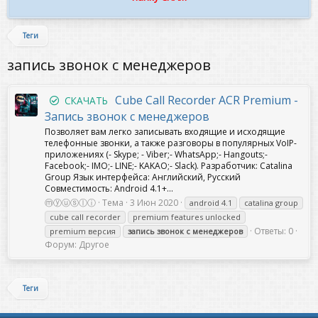
Теги
запись звонок с менеджеров
Cube Call Recorder ACR Premium -
СКАЧАТЬ
Запись звонок с менеджеров
Позволяет вам легко записывать входящие и исходящие
телефонные звонки, а также разговоры в популярных VoIP-
приложениях (- Skype; - Viber;- WhatsApp;- Hangouts;-
Facebook;- IMO;- LINE;- KAKAO;- Slack). Разработчик: Catalina
Group Язык интерфейса: Английский, Русский
Совместимость: Android 4.1+...
ⓜⓨⓤⓢⓛⓘ
Тема
3 Июн 2020
android 4.1
catalina group
cube call recorder
premium features unlocked
Ответы: 0
premium версия
запись
звонок
с
менеджеров
Форум:
Другое
Теги