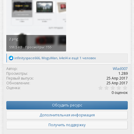
2.png
559,5 KB · Просмотры: 155
Р
infinityspace666
,
MoguMan
,
k4el4
и ещё 1 человек
е
а
Автор
Wlad007
к
Просмотры
1.289
ц
Первый выпуск
25 Апр 2017
и
Обновление
25 Апр 2017
и
0
Оценка
:
,
0 оценок
0
0
з
Обсудить ресурс
в
ё
Дополнительная информация
з
д
Получить поддержку