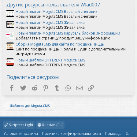
Другие ресурсы пользователя Wlad007
Новый плагин MogutaCMS Весёлый снеговик
Новый плагин MogutaCMS Весёлый снеговик
Новый плагин MogutaCMS Живая ёлка
Новый плагин MogutaCMS Живая ёлка
Новый плагин MogutaCMS Карусель блоков информации
Добавляет на страницу продукт Вашу информацию
Сборка MogutaCMS для сайта по продаже Пиццы
Сайт по продаже Пиццы, Роллы и Суши с дополнительными
ингридиентами
Новый шаблон DIFFERENT Moguta CMS
Новый шаблон DIFFERENT Moguta CMS
Поделиться ресурсом
Facebook
Twitter
Reddit
Pinterest
Tumblr
WhatsApp
Электронная почта
Ссылка
Шаблоны для Moguta.CMS
Skripters Light
Russian (RU)
Условия и правила
Политика конфиденциальности
Помощь
R