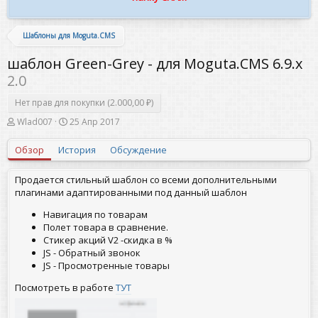
Шаблоны для Moguta.CMS
шаблон Green-Grey - для Moguta.CMS 6.9.x
2.0
Нет прав для покупки (2.000,00 ₽)
А
Д
Wlad007
25 Апр 2017
в
а
т
т
Обзор
История
Обсуждение
о
а
р
с
о
Продается стильный шаблон со всеми дополнительными
з
плагинами адаптированными под данный шаблон
д
а
Навигация по товарам
н
Полет товара в сравнение.
и
Стикер акций V2 -скидка в %
я
JS - Обратный звонок
JS - Просмотренные товары
Посмотреть в работе
ТУТ