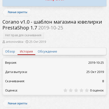
Разные скрипты
Corano v1.0 - шаблон магазина ювелирки
PrestaShop 1.7
2019-10-25
Нет прав для скачивания
А
Д
antonovskiia
25 Окт 2019
в
а
т
т
Обзор
История
Обсуждение
о
а
р
с
о
2019-10-25
з
д
25 Окт 2019
а
н
и
8
я
0
0 оценок
,
0
0
Разные скрипты
з
в