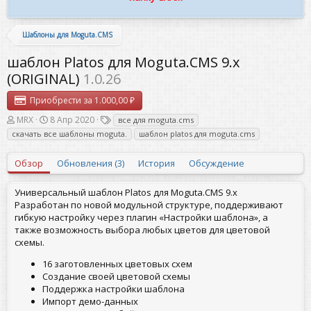
Шаблоны для Moguta.CMS
шаблон Platos для Moguta.CMS 9.x
(ORIGINAL)
1.0.26
Приобрести за 1.000,00 ₽
А
Д
Т
MRX
8 Апр 2020
все для moguta.cms
в
а
е
скачать все шаблоны moguta.
шаблон platos для moguta.cms
т
т
г
о
а
и
Обзор
р
с
Обновления (3)
История
Обсуждение
о
з
Универсальный шаблон Platos для Moguta.CMS 9.x
д
Разработан по новой модульной структуре, поддерживают
а
гибкую настройку через плагин «Настройки шаблона», а
н
также возможность выбора любых цветов для цветовой
и
я
схемы.
16 заготовленных цветовых схем
Создание своей цветовой схемы
Поддержка настройки шаблона
Импорт демо-данных