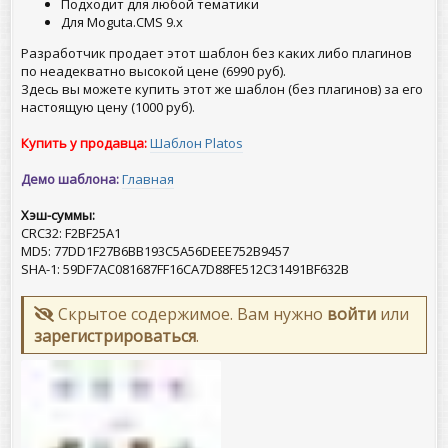
Подходит для любой тематики
Для Moguta.CMS 9.x
Разработчик продает этот шаблон без каких либо плагинов
по неадекватно высокой цене (6990 руб).
Здесь вы можете купить этот же шаблон (без плагинов) за его
настоящую цену (1000 руб).
Купить у продавца:
Шаблон Platos
Демо шаблона:
Главная
Хэш-суммы:
CRC32: F2BF25A1
MD5: 77DD1F27B6BB193C5A56DEEE752B9457
SHA-1: 59DF7AC081687FF16CA7D88FE512C31491BF632B
Скрытое содержимое. Вам нужно
войти
или
зарегистрироваться
.