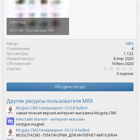
platos.jpg
367,1 KB · Просмотры: 199
Автор
MRX
Скачивания
4
Просмотры
1.122
Первый выпуск
8 Апр 2020
Обновление
9 Июн 2020
0
Оценка
,
0 оценок
0
0
з
Обсудить ресурс
в
ё
з
Другие ресурсы пользователя MRX
д
Moguta CMS Гипермаркет 12.0.8 Nulled
самая полная версия интернет-магазина Moguta.CMS
Некстайп Магнит - интернет-магазин
nextype.magnet
Moguta CMS Гипермаркет 10.12.6 Nulled
MOGUTACMS - ПЛАТФОРМА ДЛЯ ИНТЕРНЕТ-МАГАЗИНА