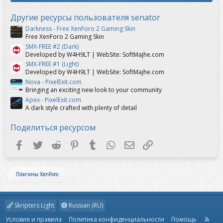
в
ё
з
Другие ресурсы пользователя senator
д
Darkness - Free XenForo 2 Gaming Skin
Free XenForo 2 Gaming Skin
SMX-FREE #2 (Dark)
Developed by W4H9LT | WebSite: SoftMajhe.com
SMX-FREE #1 (Light)
Developed by W4H9LT | WebSite: SoftMajhe.com
Nova - PixelExit.com
Bringing an exciting new look to your community
Apex - PixelExit.com
A dark style crafted with plenty of detail
Поделиться ресурсом
Facebook
Twitter
Reddit
Pinterest
Tumblr
WhatsApp
Электронная почта
Ссылка
Плагины XenForo
Skripters Light
Russian (RU)
Условия и правила
Политика конфиденциальности
Помощь
R