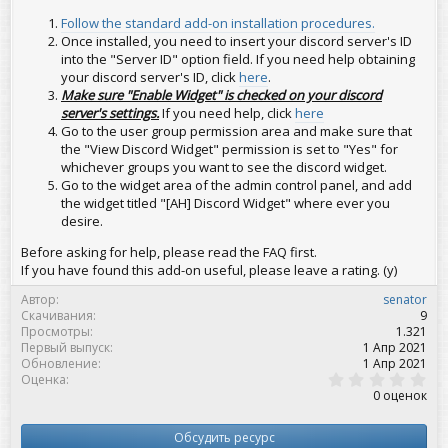
Follow the standard add-on installation procedures.
Once installed, you need to insert your discord server's ID
into the "Server ID" option field. If you need help obtaining
your discord server's ID, click
here
.
Make sure "Enable Widget" is checked on your discord
server's settings.
If you need help, click
here
Go to the user group permission area and make sure that
the "View Discord Widget" permission is set to "Yes" for
whichever groups you want to see the discord widget.
Go to the widget area of the admin control panel, and add
the widget titled "[AH] Discord Widget" where ever you
desire.
Before asking for help, please read the FAQ first.
If you have found this add-on useful, please leave a rating. (y)
Автор
senator
Скачивания
9
Просмотры
1.321
Первый выпуск
1 Апр 2021
Обновление
1 Апр 2021
0
Оценка
,
0 оценок
0
0
з
Обсудить ресурс