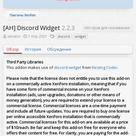
Плагины XenForo
[AH] Discord Widget
2.2.3
Нет прав для скачивания
А
Д
Т
senator
1 Апр 2021
discord
widget
в
а
е
т
т
г
Обзор
История
Обсуждение
о
а
и
р
с
о
Third Party Libraries
з
This addon makes use of
discord-widget
from
Resting Coder
.
д
а
Please note that the license does not entitle you to use this add-on
н
on a commercially active XenForo installation, meaning that if you
и
have some form of commercial income on your XenForo
я
installation (ads, user upgrades, donations or other means of
money generation), you are required to extend your license to a
commercial license. Commercial licenses are a one-time payment
and include all future updates. You are required to buy one license
per online accessible XenForo installation that is commercially
active. Commercial licenses for this add-on are available at a price
of $10/each.
Be fair and keep this add-on free for everyone who
offers their content for free. For clarity,
you are paying for the add-