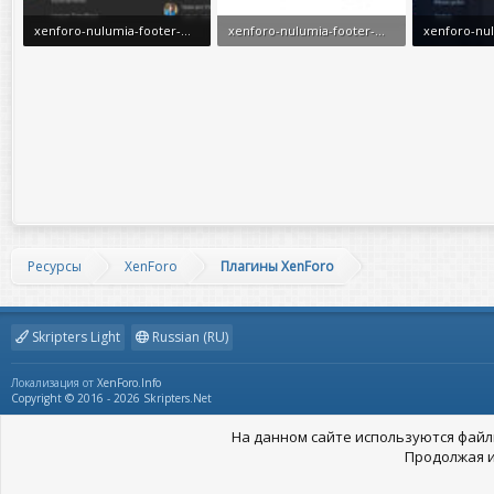
xenforo-nulumia-footer-widget-positions-layout-1.jpg
xenforo-nulumia-footer-widget-positions-layout-2.jpg
50,4 KB · Просмотры: 59
36,6 KB · Просмотры: 58
81,5 KB · П
Ресурсы
XenForo
Плагины XenForo
Skripters Light
Russian (RU)
Локализация от
XenForo.Info
Copyright © 2016 - 2026 Skripters.Net
На данном сайте используются файлы
Продолжая и