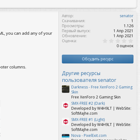
Автор
senator
Скачивания
1
Просмотры
1.126
Первый выпуск
1 Апр 2021
TML, you can add any of your
Обновление
1 Апр 2021
0
Оценка
,
0 оценок
0
0
з
Обсудить ресурс
в
ё
ooter columns.
з
Другие ресурсы
д
пользователя senator
Darkness - Free XenForo 2 Gaming
Skin
Free XenForo 2 Gaming Skin
SMX-FREE #2 (Dark)
Developed by W4H9LT | WebSite:
SoftMajhe.com
SMX-FREE #1 (Light)
Developed by W4H9LT | WebSite:
SoftMajhe.com
Nova - PixelExit.com