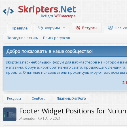
Skripters
.Net
Всё для
WEBмастера
Форумы
Ресурсы
Польз
Правила
Последние отзывы
Поиск ресурсов
Добро пожаловать в наше сообщество!
skripters.net - небольшой форум для вэб-мастеров на котором ва
магазина, форума, корпоративного сайта, продающего лендинга.
проекта. Опытные пользователи проконсультируют вас если вы вн
2.
Ресурсы
XenForo
Плагины XenForo
Footer Widget Positions for Nul
А
Д
senator
1 Апр 2021
в
а