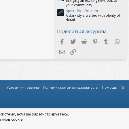
Bringing an exciting new look to
your community
Apex - PixelExit.com
A dark style crafted with plenty of
detail
Поделиться ресурсом
Facebook
Twitter
Reddit
Pinterest
Tumblr
Wha
Электронная почта
Ссылка
Условия и правила
Политика конфиденциальности
Помощь
R
S
S
систему, если Вы зарегистрируетесь.
йлов cookie.