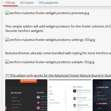
т
т
Обзор
История
Обсуждение
о
а
р
с
о
з
д
а
This simple addon will add widget positions for the footer columns (A
н
favorite Xenforo widgets!
и
я
Nulumia themes already come bundled with styling for most Xenforo w
** This addon only works for the Advanced Footer feature found in Nulu