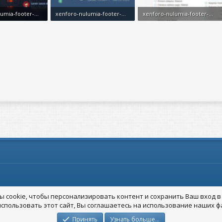
xenforo-nulumia-footer-widget-positions-layout-3.jpg
xenforo-nulumia-footer-widget-positions-preview.jpg
xenforo-nulumia-footer-widget-positions-settings.jpg
росмотры: 51
36,3 KB · Просмотры: 48
36,1 KB · Просмотры: 44
 cookie, чтобы персонализировать контент и сохранить Ваш вход в 
спользовать этот сайт, Вы соглашаетесь на использование наших фа
Принять
Узнать больше…