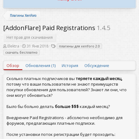
Плагины XenForo
[AddonFlare] Paid Registrations
1.4.5
Нет прав для скачивания
А
Д
Т
Elektra
31 Янв 2018
плагины для xenforo 2.0
в
а
е
скачать бесплатно
т
т
г
о
а
и
Обзор
р
Обновления (1)
с
История
Обсуждение
о
з
Сколько платных подписчиков вы
теряете каждый месяц,
д
потому что ваши пользователи не знают преимуществ
а
покупки обновления для пользователей? Знают ли они, что
н
они могут обновиться?
и
я
Было бы больно делать
больше $$$
каждый месяц?
Внедрение Paid Registrations - абсолютно необходимо для
форумов, предлагающих платные подписки.
После установки поток регистрации будет проходить: