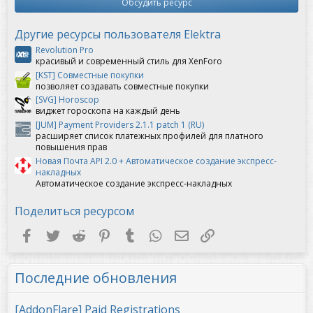
з
Обсудить ресурс
в
ё
з
Другие ресурсы пользователя Elektra
д
Revolution Pro
красивый и современный стиль для XenForo
[KST] Совместные покупки
позволяет создавать совместные покупки
[SVG] Horoscop
виджет гороскопа на каждый день
[JUM] Payment Providers 2.1.1 patch 1 (RU)
расширяет список платежных профилей для платного
повышения прав
Новая Почта API 2.0 + Автоматическое создание экспресс-
накладных
Автоматическое создание экспресс-накладных
Поделиться ресурсом
Facebook
Twitter
Reddit
Pinterest
Tumblr
WhatsApp
Электронная почта
Ссылка
Последние обновления
[AddonFlare] Paid Registrations