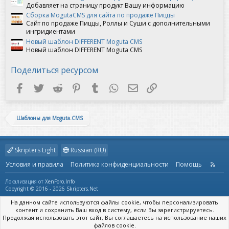
Добавляет на страницу продукт Вашу информацию
Сборка MogutaCMS для сайта по продаже Пиццы
Сайт по продаже Пиццы, Роллы и Суши с дополнительными
ингридиентами
Новый шаблон DIFFERENT Moguta CMS
Новый шаблон DIFFERENT Moguta CMS
Поделиться ресурсом
Facebook
Twitter
Reddit
Pinterest
Tumblr
WhatsApp
Электронная почта
Ссылка
Шаблоны для Moguta.CMS
Skripters Light
Russian (RU)
Условия и правила
Политика конфиденциальности
Помощь
R
S
S
Локализация от
XenForo.Info
Copyright © 2016 - 2026 Skripters.Net
На данном сайте используются файлы cookie, чтобы персонализировать
контент и сохранить Ваш вход в систему, если Вы зарегистрируетесь.
Продолжая использовать этот сайт, Вы соглашаетесь на использование наших
файлов cookie.