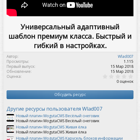
Универсальный адаптивный
шаблон премиум класса. Быстрый и
гибкий в настройках.
Автор
Wlad007
Просмотры
1.115
Первый выпуск
15 Мар 2018
Обновление
15 Мар 2018
0
Оценка
,
0 оценок
0
0
з
Обсудить ресурс
в
ё
з
Другие ресурсы пользователя Wlad007
д
Новый плагин MogutaCMS Весёлый снеговик
Новый плагин MogutaCMS Весёлый снеговик
Новый плагин MogutaCMS Живая ёлка
Новый плагин MogutaCMS Живая ёлка
Новый плагин MogutaCMS Карусель блоков информации