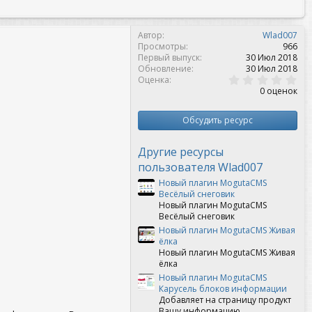
Автор
Wlad007
Просмотры
966
Первый выпуск
30 Июл 2018
Обновление
30 Июл 2018
0
Оценка
,
0 оценок
0
0
з
Обсудить ресурс
в
ё
з
Другие ресурсы
д
пользователя Wlad007
Новый плагин MogutaCMS
Весёлый снеговик
Новый плагин MogutaCMS
Весёлый снеговик
Новый плагин MogutaCMS Живая
ёлка
Новый плагин MogutaCMS Живая
ёлка
Новый плагин MogutaCMS
Карусель блоков информации
Добавляет на страницу продукт
Вашу информацию