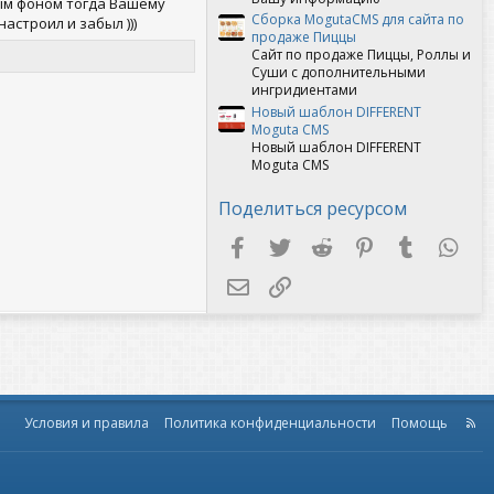
ым фоном тогда Вашему
Сборка MogutaCMS для сайта по
строил и забыл )))​
продаже Пиццы
Сайт по продаже Пиццы, Роллы и
Суши с дополнительными
ингридиентами
Новый шаблон DIFFERENT
Moguta CMS
Новый шаблон DIFFERENT
Moguta CMS
Поделиться ресурсом
Facebook
Twitter
Reddit
Pinterest
Tumblr
Wha
Электронная почта
Ссылка
Условия и правила
Политика конфиденциальности
Помощь
R
S
S