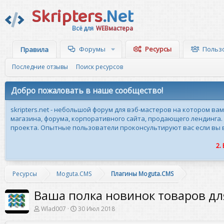
Skripters
.Net
Всё для
WEBмастера
Форумы
Ресурсы
Польз
Правила
Последние отзывы
Поиск ресурсов
Добро пожаловать в наше сообщество!
skripters.net - небольшой форум для вэб-мастеров на котором ва
магазина, форума, корпоративного сайта, продающего лендинга.
проекта. Опытные пользователи проконсультируют вас если вы вн
2.
Ресурсы
Moguta.CMS
Плагины Moguta.CMS
Ваша полка новинок товаров 
А
Д
Wlad007
30 Июл 2018
в
а