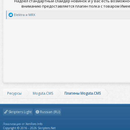
Надоел стандартный слайдер новинок и у Вас есть возможн
вниманию предоставляется плагин полка с товаром Имеет 
Р
Elektra
и
MRX
е
а
к
ц
и
и
:
Ресурсы
Moguta.CMS
Плагины Moguta.CMS
Skripters Light
Russian (RU)
Локализация от
XenForo.Info
Copyright © 2016 - 2026 Skripters.Net