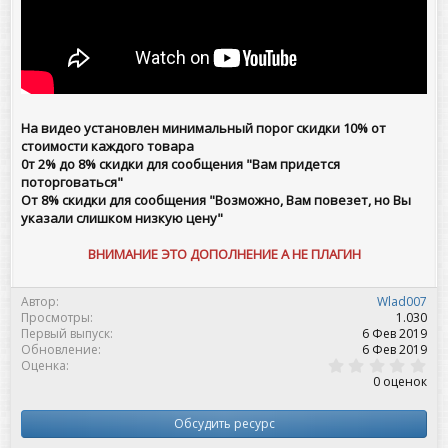
На видео установлен минимальный порог скидки 10% от
стоимости каждого товара
0т 2% до 8% скидки для сообщения "Вам придется
поторговаться
"
От 8% скидки для сообщения
"
Возможно, Вам повезет, но Вы
указали слишком низкую цену
"
ВНИМАНИЕ ЭТО ДОПОЛНЕНИЕ А НЕ ПЛАГИН
Автор
Wlad007
Просмотры
1.030
Первый выпуск
6 Фев 2019
Обновление
6 Фев 2019
0
Оценка
,
0 оценок
0
0
з
Обсудить ресурс
в