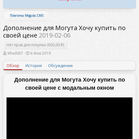
Плагины Moguta.CMS
Дополнение для Могута Хочу купить по
своей цене
2019-02-06
Нет прав для покупки (800,00 ₽)
А
Д
Wlad007
6 Фев 2019
в
а
т
т
Обзор
История
Обсуждение
о
а
р
с
о
Дополнение для Могута Хочу купить по
з
своей цене с модальным окном
д
а
н
и
я