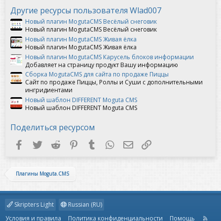
ё
з
Другие ресурсы пользователя Wlad007
д
Новый плагин MogutaCMS Весёлый снеговик
Новый плагин MogutaCMS Весёлый снеговик
Новый плагин MogutaCMS Живая ёлка
Новый плагин MogutaCMS Живая ёлка
Новый плагин MogutaCMS Карусель блоков информации
Добавляет на страницу продукт Вашу информацию
Сборка MogutaCMS для сайта по продаже Пиццы
Сайт по продаже Пиццы, Роллы и Суши с дополнительными
ингридиентами
Новый шаблон DIFFERENT Moguta CMS
Новый шаблон DIFFERENT Moguta CMS
Поделиться ресурсом
Facebook
Twitter
Reddit
Pinterest
Tumblr
WhatsApp
Электронная почта
Ссылка
Плагины Moguta.CMS
Skripters Light
Russian (RU)
Условия и правила
Политика конфиденциальности
Помощь
R