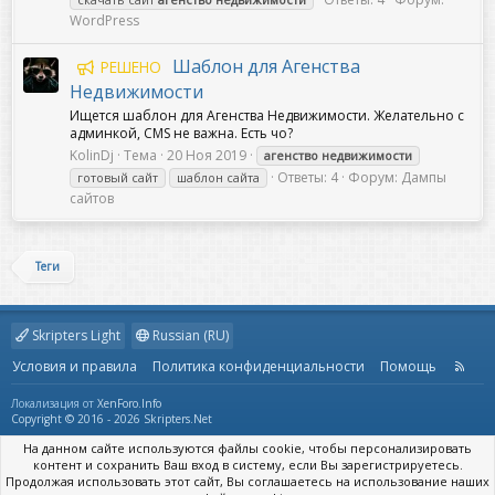
WordPress
Шаблон для Агенства
РЕШЕНО
Недвижимости
Ищется шаблон для Агенства Недвижимости. Желательно с
админкой, CMS не важна. Есть чо?
KolinDj
Тема
20 Ноя 2019
агенство
недвижимости
Ответы: 4
Форум:
Дампы
готовый сайт
шаблон сайта
сайтов
Теги
Skripters Light
Russian (RU)
Условия и правила
Политика конфиденциальности
Помощь
R
S
S
Локализация от
XenForo.Info
Copyright © 2016 - 2026 Skripters.Net
На данном сайте используются файлы cookie, чтобы персонализировать
контент и сохранить Ваш вход в систему, если Вы зарегистрируетесь.
Продолжая использовать этот сайт, Вы соглашаетесь на использование наших