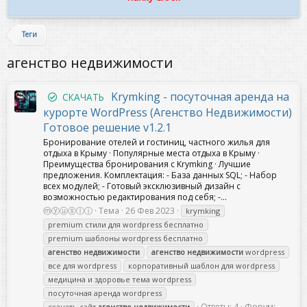
Теги
агенство недвижимости
Krymking - посуточная аренда на
СКАЧАТЬ
курорте WordPress (Агенство Недвижимости)
Готовое решение v1.2.1
Бронирование отелей и гостиниц, частного жилья для
отдыха в Крыму · Популярные места отдыха в Крыму ·
Преимущества бронирования с Krymking · Лучшие
предложения. Комплектация: - База данных SQL; - Набор
всех модулей; - Готовый эксклюзивный дизайн с
возможностью редактирования под себя; -...
ⓜⓨⓤⓢⓛⓘ
Тема
26 Фев 2023
krymking
premium стили для wordpress бесплатно
premium шаблоны wordpress бесплатно
агенство
недвижимости
агенство
недвижимости
wordpress
все для wordpress
корпоративный шаблон для wordpress
медицина и здоровье тема wordpress
посуточная аренда wordpress
Ответы: 4
Форум:
скачать сайт
агенство
недвижимости