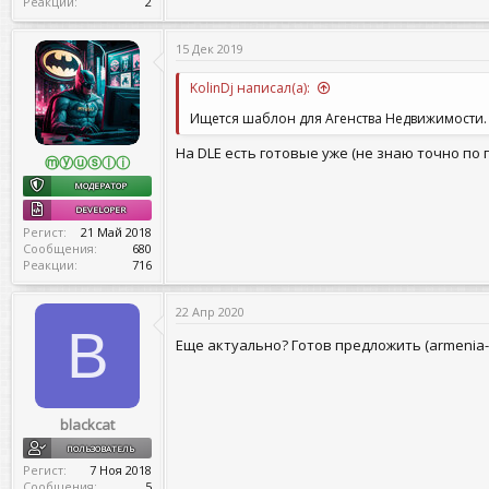
Реакции
2
15 Дек 2019
KolinDj написал(а):
Ищется шаблон для Агенства Недвижимости. 
На DLE есть готовые уже (не знаю точно по 
ⓜⓨⓤⓢⓛⓘ
МОДЕРАТОР
DEVELOPER
Регист
21 Май 2018
Сообщения
680
Реакции
716
22 Апр 2020
B
Еще актуально? Готов предложить (armenia-
blackcat
ПОЛЬЗОВАТЕЛЬ
Регист
7 Ноя 2018
Сообщения
5