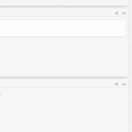
#3
#4
.