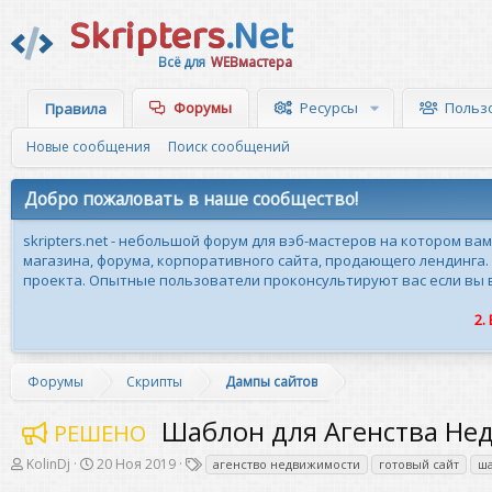
Skripters
.Net
Всё для
WEBмастера
Форумы
Ресурсы
Польз
Правила
Новые сообщения
Поиск сообщений
Добро пожаловать в наше сообщество!
skripters.net - небольшой форум для вэб-мастеров на котором ва
магазина, форума, корпоративного сайта, продающего лендинга.
проекта. Опытные пользователи проконсультируют вас если вы вн
2.
Форумы
Скрипты
Дампы сайтов
Шаблон для Агенства Не
РЕШЕНО
А
Д
Т
KolinDj
20 Ноя 2019
агенство недвижимости
готовый сайт
ша
в
а
е