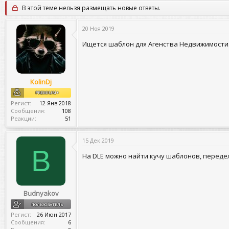
т
т
г
В этой теме нельзя размещать новые ответы.
о
а
и
р
н
т
а
20 Ноя 2019
е
ч
м
а
Ищется шаблон для Агенства Недвижимости.
ы
л
а
KolinDj
PREMIUM+
Регист
12 Янв 2018
Сообщения
108
Реакции
51
15 Дек 2019
B
На DLE можно найти кучу шаблонов, передел
Budnyakov
ПОЛЬЗОВАТЕЛЬ
Регист
26 Июн 2017
Сообщения
6