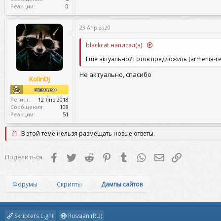
Реакции
0
23 Апр 2020
blackcat написал(а):
Еще актуально? Готов предложить (armenia-re
Не актуально, спасибо
KolinDj
PREMIUM+
Регист
12 Янв 2018
Сообщения
108
Реакции
51
В этой теме нельзя размещать новые ответы.
Facebook
Twitter
Reddit
Pinterest
Tumblr
WhatsApp
Электронная поч
Ссылка
Поделиться:
Форумы
Скрипты
Дампы сайтов
Skripters Light
Russian (RU)