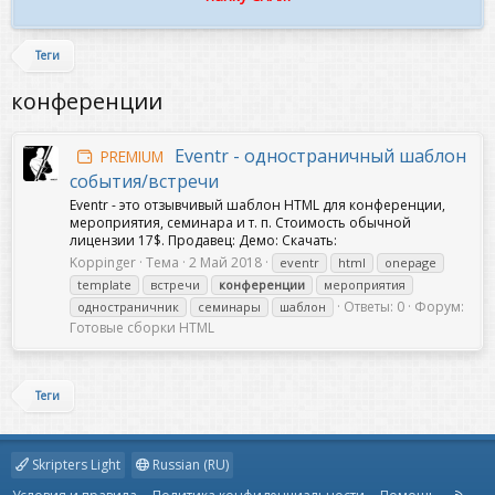
Теги
конференции
Eventr - одностраничный шаблон
PREMIUM
события/встречи
Eventr - это отзывчивый шаблон HTML для конференции,
мероприятия, семинара и т. п. Стоимость обычной
лицензии 17$. Продавец: Демо: Скачать:
Koppinger
Тема
2 Май 2018
eventr
html
onepage
template
встречи
конференции
мероприятия
Ответы: 0
Форум:
одностраничник
семинары
шаблон
Готовые сборки HTML
Теги
Skripters Light
Russian (RU)
R