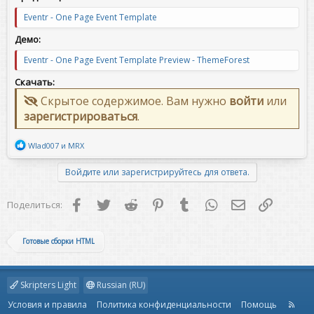
Eventr - One Page Event Template
Демо:
Eventr - One Page Event Template Preview - ThemeForest
Скачать:
Скрытое содержимое. Вам нужно
войти
или
зарегистрироваться
.
Р
Wlad007
и
MRX
е
а
Войдите или зарегистрируйтесь для ответа.
к
ц
и
Facebook
Twitter
Reddit
Pinterest
Tumblr
WhatsApp
Электронная 
Ссылка
Поделиться:
и
:
Готовые сборки HTML
Skripters Light
Russian (RU)
Условия и правила
Политика конфиденциальности
Помощь
R
S