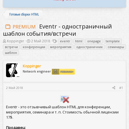
Готовые сборки HTML
Eventr - одностраничный
PREMIUM
шаблон события/встречи
А
Д
Т
Koppinger
2 Май 2018
eventr
html
onepage
template
в
а
е
встречи
конференции
мероприятия
одностраничник
семинары
т
т
г
шаблон
о
а
и
р
н
т
а
Koppinger
е
ч
Network engineer
м
а
PREMIUM+
ы
л
а
2 Май 2018
#1
Eventr - это отзывчивый шаблон HTML для конференции,
мероприятия, семинара и т. п. Стоимость обычной лицензии
17$.
Продавец: