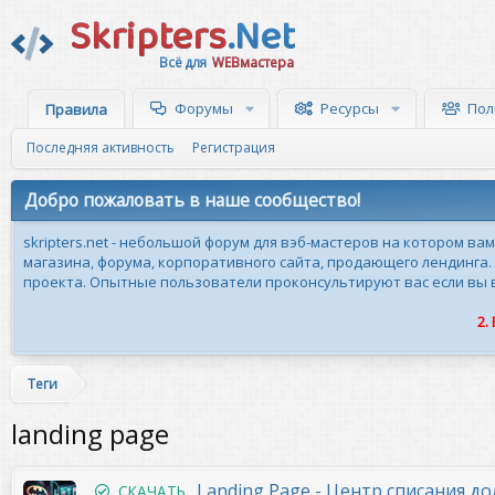
Skripters
.Net
Всё для
WEBмастера
Форумы
Ресурсы
Пол
Правила
Последняя активность
Регистрация
Добро пожаловать в наше сообщество!
skripters.net - небольшой форум для вэб-мастеров на котором ва
магазина, форума, корпоративного сайта, продающего лендинга.
проекта. Опытные пользователи проконсультируют вас если вы вн
2.
Теги
landing page
Landing Page - Центр списания до
СКАЧАТЬ