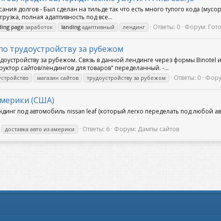
ания долгов - Был сделан на тильде так что есть много тупого кода (мусо
грузка, полная адаптивность под все...
Ответы: 0
Форум:
Гот
ding
page
заработок
landing
адаптивный
лендинг
по трудоустройству за рубежом
оустройству за рубежом. Связь в данной лендинге через формы Binotel 
руктор сайтов/лендингов для товаров" переделанный. -...
Ответы: 0
Фору
устройство
магазин сайтов
трудоустройству за рубежом
 Америки (США)
инг под автомобиль nissan leaf (который легко переделать под любой ав
Ответы: 6
Форум:
Дампы сайтов
доставка авто из америки