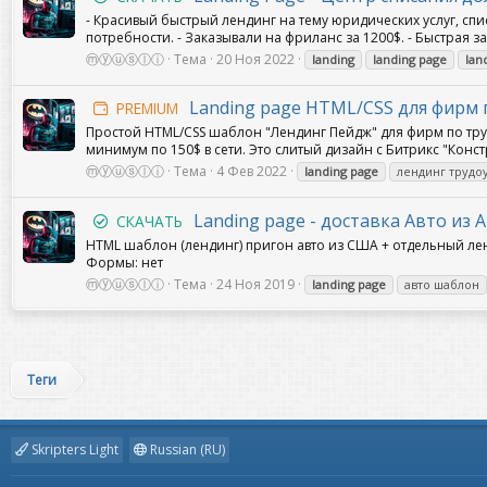
- Красивый быстрый лендинг на тему юридических услуг, спис
потребности. - Заказывали на фриланс за 1200$. - Быстрая за
ⓜⓨⓤⓢⓛⓘ
Тема
20 Ноя 2022
landing
landing
page
lan
Landing page HTML/CSS для фирм 
PREMIUM
Простой HTML/CSS шаблон "Лендинг Пейдж" для фирм по труд
минимум по 150$ в сети. Это слитый дизайн с Битрикс "Конст
ⓜⓨⓤⓢⓛⓘ
Тема
4 Фев 2022
landing
page
лендинг трудо
Landing page - доставка Авто из
СКАЧАТЬ
HTML шаблон (лендинг) пригон авто из США + отдельный ленд
Формы: нет
ⓜⓨⓤⓢⓛⓘ
Тема
24 Ноя 2019
landing
page
авто шаблон
Теги
Skripters Light
Russian (RU)