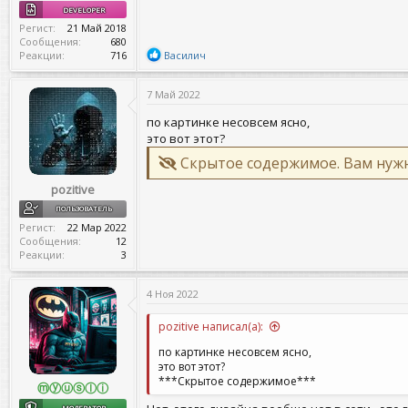
DEVELOPER
Регист
21 Май 2018
Сообщения
680
Р
Реакции
716
Василич
е
а
7 Май 2022
к
ц
по картинке несовсем ясно,
и
и
это вот этот?
:
Скрытое содержимое. Вам ну
pozitive
ПОЛЬЗОВАТЕЛЬ
Регист
22 Мар 2022
Сообщения
12
Реакции
3
4 Ноя 2022
pozitive написал(а):
по картинке несовсем ясно,
это вот этот?
***Скрытое содержимое***
ⓜⓨⓤⓢⓛⓘ
МОДЕРАТОР