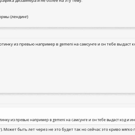
графика дизайнера и не более на эту тему.
ормы (лендинг)
ртинку из превью например в gemeni на самсунге и он тебе выдаст код
инку из превью например в gemeni на самсунге и он тебе выдаст код и инст
). Может быть лет через не это будет так но сейчас это криво мягко 