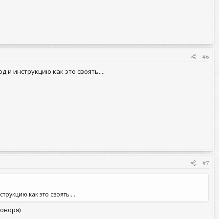
#6
 и инструкцию как это своять....
#7
рукцию как это своять....
говоря)