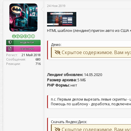
т
т
г
о
а
24 Ноя 2019
и
р
н
т
а
е
ч
м
а
ы
л
HTML шаблон (лендинг) пригон авто из США 
а
ⓜⓨⓤⓢⓛⓘ
МОДЕРАТОР
Демо:
DEVELOPER
Скрытое содержимое. Вам н
Регист
21 Май 2018
Сообщения
680
Реакции
716
Лендинг обновлен:
14.05.2020
Размер архива:
5 МБ
PHP Формы:
нет
п.с. Первым делом вырезать левые скрипты -
Помощь по шаблону - доработка, подключен
Скачать ЯндексДиск:
Скрытое содержимое. Вам н