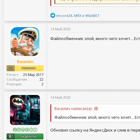
Р
encore24
,
MRX
и
Wlad007
е
а
14 Май 2020
к
ц
Файлообменник злой, много чего хочет... Е
и
и
:
Василич
PREMIUM+
Регист
25 Мар 2017
Сообщения
22
Реакции
2
14 Май 2020
Василич написал(а):
Файлообменник злой, много чего хочет... Ес
ⓜⓨⓤⓢⓛⓘ
Обновил ссылку на ЯндексДиск и слив в пе
МОДЕРАТОР