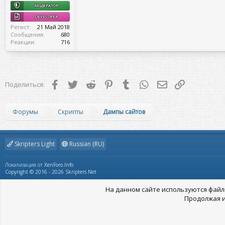
МОДЕРАТОР
DEVELOPER
Регист
21 Май 2018
Сообщения
680
Реакции
716
Facebook
Twitter
Reddit
Pinterest
Tumblr
WhatsApp
Электронная поч
Ссылка
Поделиться:
Форумы
Скрипты
Дампы сайтов
Skripters Light
Russian (RU)
Локализация от
XenForo.Info
Copyright © 2016 - 2026 Skripters.Net
На данном сайте используются файлы
Продолжая и