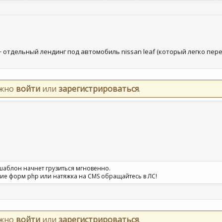
+ отдельный лендинг под автомобиль nissan leaf (который легко пер
ужно
войти
или
зарегистрироваться
.
 шаблон начнет грузиться мгновенно.
ие форм php или натяжка на CMS обращайтесь в ЛС!
ужно
войти
или
зарегистрироваться
.