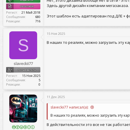
Нет, этого дизайна вообще нет в сети - это 
Здесь другой дизайн компании мегазаказа.
DEVELOPER
Регист
21 Май 2018
Этот шаблон есть адаптирован под ДЛЕ + ф
Сообщения
680
Реакции
716
15 Ноя 2025
S
В наших то реалиях, можно загрузить эту ка
slaveckii77
ПОЛЬЗОВАТЕЛЬ
Регист
15 Ноя 2025
Сообщения
5
Реакции
0
11 Дек 2025
slaveckii77 написал(а):
В наших то реалиях, можно загрузить эту карт
В действительности это все не так работает
ⓜⓨⓤⓢⓛⓘ