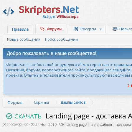
Skripters
.Net
Всё для
WEBмастера
Форумы
Ресурсы
Польз
Правила
Новые сообщения
Поиск сообщений
Добро пожаловать в наше сообщество!
skripters.net - небольшой форум для вэб-мастеров на котором ва
магазина, форума, корпоративного сайта, продающего лендинга.
проекта. Опытные пользователи проконсультируют вас если вы вн
2.
Форумы
Скрипты
Дампы сайтов
Landing page - доставка 
СКАЧАТЬ
А
Д
Т
ⓜⓨⓤⓢⓛⓘ
24 Ноя 2019
landing page
авто шаблон
доставка
в
а
е