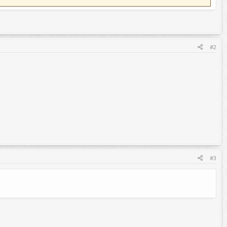
#2
#3