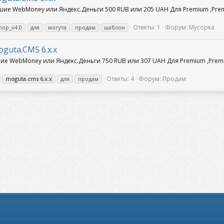
ьшие WebMoney или Яндекс.Деньги 500 RUB или 205 UAH Для Premium ,Pre
Ответы: 1
Форум:
Мусорка
hop_v4.0
для
могута
продам
шаблон
guta.CMS 6.x.x
ьшие WebMoney или Яндекс.Деньги 750 RUB или 307 UAH Для Premium ,Prem
Ответы: 4
Форум:
Продам
moguta.cms
6.x.x
для
продам