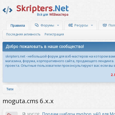
Skripters
.Net
Всё для
WEBмастера
Форумы
Ресурсы
Пол
Правила
Последняя активность
Регистрация
Добро пожаловать в наше сообщество!
skripters.net - небольшой форум для вэб-мастеров на котором ва
магазина, форума, корпоративного сайта, продающего лендинга.
проекта. Опытные пользователи проконсультируют вас если вы вн
2.
Теги
moguta.cms 6.x.x
Продам шаблон myshop_v4.0 для Mog
МУСОР