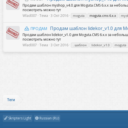
Продам шаблон myshop_v4.0 для Moguta.CMS 6.x.x за небол
посмотреть можно тут
Wlad007
Тема
3 Окт 2016
moguta
moguta.cms
6.x.x
mys
Продам шаблон lidekor_v1.0 для Mo
ПРОДАМ
Продам шаблон lidekor_v1.0 для Moguta.CMS 6.x.x за небол
посмотреть можно тут
Wlad007
Тема
3 Окт 2016
. шаблон
lidekor_v1.0
moguta
Теги
Skripters Light
Russian (RU)