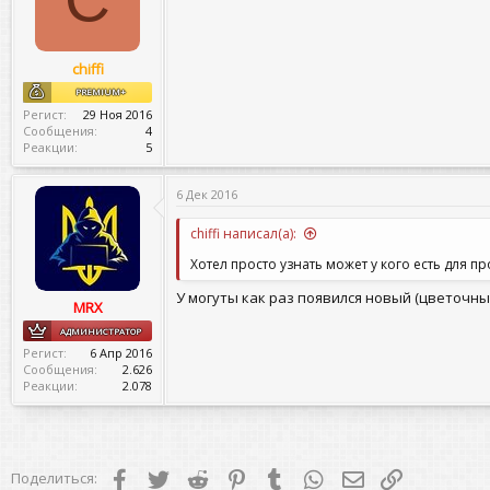
chiffi
PREMIUM+
Регист
29 Ноя 2016
Сообщения
4
Реакции
5
6 Дек 2016
chiffi написал(а):
Хотел просто узнать может у кого есть для п
У могуты как раз появился новый (цветочн
MRX
АДМИНИСТРАТОР
Регист
6 Апр 2016
Сообщения
2.626
Реакции
2.078
Facebook
Twitter
Reddit
Pinterest
Tumblr
WhatsApp
Электронная поч
Ссылка
Поделиться: