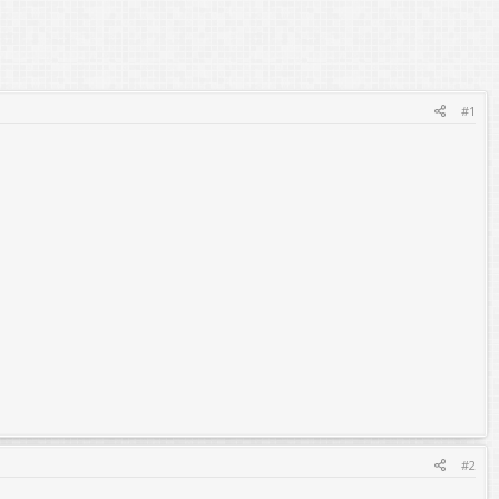
#1
#2