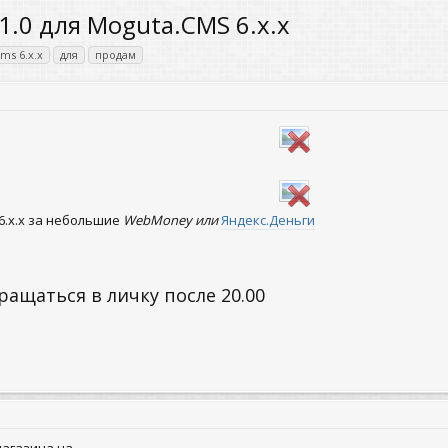
1.0 для Moguta.CMS 6.x.x
ms 6.x.x
для
продам
6.x.x за небольшие
WebMoney или
Яндекс.Деньги
ащаться в личку после 20.00