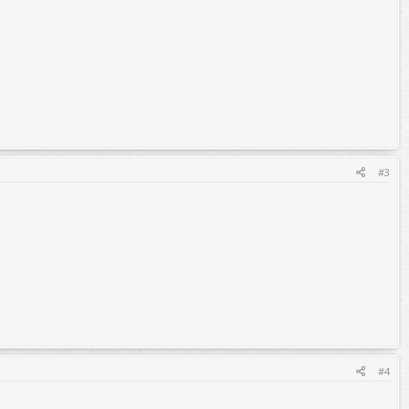
#3
#4