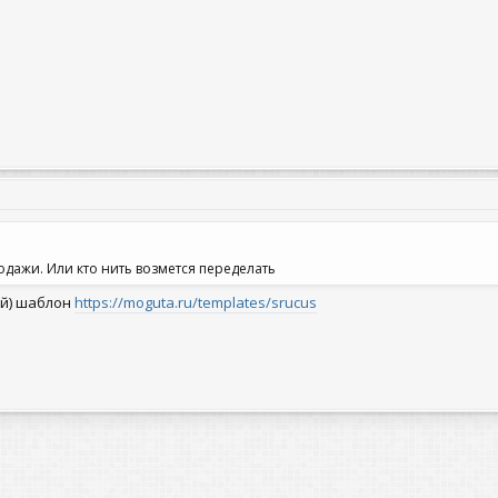
родажи. Или кто нить возмется переделать
ый) шаблон
https://moguta.ru/templates/srucus
та