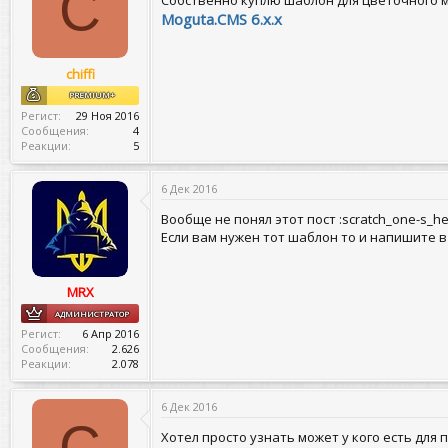
C
Собственно куплю шаблон для цветочного 
и
Moguta.CMS 6.x.x
:
chiffi
PREMIUM+
Регист
29 Ноя 2016
Сообщения
4
Реакции
5
6 Дек 2016
Вообще не понял этот пост :scratch_one-s_he
Если вам нужен тот шаблон то и напишите в 
MRX
АДМИНИСТРАТОР
Регист
6 Апр 2016
Сообщения
2.626
Реакции
2.078
6 Дек 2016
C
Хотел просто узнать может у кого есть для