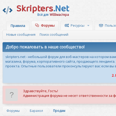
Skripters
.Net
Всё для
WEBмастера
Форумы
Ресурсы
Польз
Правила
Новые сообщения
Поиск сообщений
Добро пожаловать в наше сообщество!
skripters.net - небольшой форум для вэб-мастеров на котором ва
магазина, форума, корпоративного сайта, продающего лендинга.
проекта. Опытные пользователи проконсультируют вас если вы вн
2.
Здравствуйте, Гость!
Администрация форума не несет ответственности за 
Форумы
Барахол
Продам