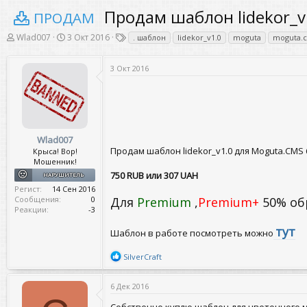
Продам шаблон lidekor_v
ПРОДАМ
А
Д
Т
Wlad007
3 Окт 2016
. шаблон
lidekor_v1.0
moguta
moguta.c
в
а
е
т
т
г
о
а
3 Окт 2016
и
р
н
т
а
е
ч
м
а
ы
л
а
Wlad007
Продам шаблон lidekor_v1.0 для Moguta.CMS 
Крыса! Вор!
Мошенник!
750
RUB
или
307 UAH
НАРУШИТЕЛЬ
Регист
14 Сен 2016
Сообщения
0
Для
Premium
,
Premium+
50% обр
Реакции
-3
тут
Шаблон в работе посмотреть можно
Р
SilverCraft
е
а
6 Дек 2016
к
ц
и