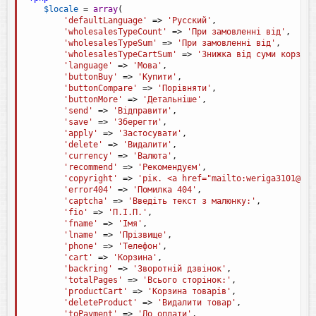
$locale
=
array
(
'defaultLanguage'
=
>
'Русский'
,
'wholesalesTypeCount'
=
>
'При замовленні від'
,
'wholesalesTypeSum'
=
>
'При замовленні від'
,
'wholesalesTypeCartSum'
=
>
'Знижка від суми корзини
'language'
=
>
'Мова'
,
'buttonBuy'
=
>
'Купити'
,
'buttonCompare'
=
>
'Порівняти'
,
'buttonMore'
=
>
'Детальніше'
,
'send'
=
>
'Відправити'
,
'save'
=
>
'Зберегти'
,
'apply'
=
>
'Застосувати'
,
'delete'
=
>
'Видалити'
,
'currency'
=
>
'Валюта'
,
'recommend'
=
>
'Рекомендуєм'
,
'copyright'
=
>
'рік. <a href="mailto:weriga3101@gma
'error404'
=
>
'Помилка 404'
,
'captcha'
=
>
'Введіть текст з малюнку:'
,
'fio'
=
>
'П.І.П.'
,
'fname'
=
>
'Імя'
,
'lname'
=
>
'Прізвище'
,
'phone'
=
>
'Телефон'
,
'cart'
=
>
'Корзина'
,
'backring'
=
>
'Зворотній дзвінок'
,
'totalPages'
=
>
'Всього сторінок:'
,
'productCart'
=
>
'Корзина товарів'
,
'deleteProduct'
=
>
'Видалити товар'
,
'toPayment'
=
>
'До оплати'
,