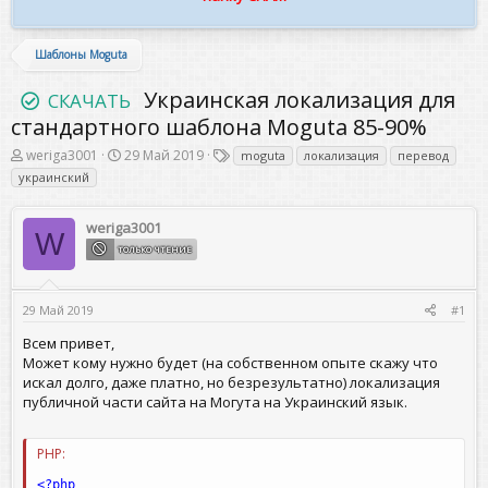
Шаблоны Moguta
Украинская локализация для
СКАЧАТЬ
стандартного шаблона Moguta 85-90%
А
Д
Т
weriga3001
29 Май 2019
moguta
локализация
перевод
в
а
е
украинский
т
т
г
о
а
и
р
н
weriga3001
W
т
а
ТОЛЬКО ЧТЕНИЕ
е
ч
м
а
ы
л
а
29 Май 2019
#1
Всем привет,
Может кому нужно будет (на собственном опыте скажу что
искал долго, даже платно, но безрезультатно) локализация
публичной части сайта на Могута на Украинский язык.
PHP:
<?php