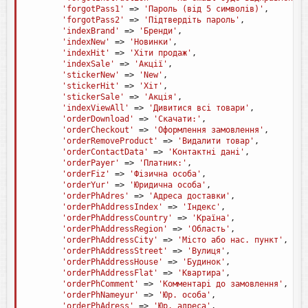
'forgotPass1'
=
>
'Пароль (від 5 символів)'
,
'forgotPass2'
=
>
'Підтвердіть пароль'
,
'indexBrand'
=
>
'Бренди'
,
'indexNew'
=
>
'Новинки'
,
'indexHit'
=
>
'Хіти продаж'
,
'indexSale'
=
>
'Акції'
,
'stickerNew'
=
>
'New'
,
'stickerHit'
=
>
'Хіт'
,
'stickerSale'
=
>
'Акція'
,
'indexViewAll'
=
>
'Дивитися всі товари'
,
'orderDownload'
=
>
'Скачати:'
,
'orderCheckout'
=
>
'Оформлення замовлення'
,
'orderRemoveProduct'
=
>
'Видалити товар'
,
'orderContactData'
=
>
'Контактні дані'
,
'orderPayer'
=
>
'Платник:'
,
'orderFiz'
=
>
'Фізична особа'
,
'orderYur'
=
>
'Юридична особа'
,
'orderPhAdres'
=
>
'Адреса доставки'
,
'orderPhAddressIndex'
=
>
'Індекс'
,
'orderPhAddressCountry'
=
>
'Країна'
,
'orderPhAddressRegion'
=
>
'Область'
,
'orderPhAddressCity'
=
>
'Місто або нас. пункт'
,
'orderPhAddressStreet'
=
>
'Вулиця'
,
'orderPhAddressHouse'
=
>
'Будинок'
,
'orderPhAddressFlat'
=
>
'Квартира'
,
'orderPhComment'
=
>
'Комментарі до замовлення'
,
'orderPhNameyur'
=
>
'Юр. особа'
,
'orderPhAdress'
=
>
'Юр. адреса'
,