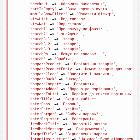
'checkout'
=
>
'Оформити замовлення'
,
'cartIsEmpty'
=
>
'Ваша корзина пуста!'
,
'mobileShowFilter'
=
>
'Показати фільтр'
,
'viewList'
=
>
'Вид списком'
,
'viewNet'
=
>
'Вид сіткою'
,
'search1'
=
>
'При пошуку по фразі: '
,
'search2'
=
>
' знайдено '
,
'search3-1'
=
>
'товар'
,
'search3-2'
=
>
'товари'
,
'search3-3'
=
>
'товарів'
,
'searchPh'
=
>
'Пошук по товарам...'
,
'search'
=
>
'Знайти'
,
'compareProduct'
=
>
'Порівняння товарів'
,
'compareProductEmpty'
=
>
'Немає товарів для порівня
'compareClean'
=
>
'Очистити і закрити'
,
'compareBack'
=
>
'Назад'
,
'compareCompare'
=
>
'Порівняти'
,
'compareAdded'
=
>
'Додано до порівняння'
,
'compareToList'
=
>
'Перейти до списку порівнянь'
,
'enterTitle'
=
>
'Вхід в кабінет'
,
'enterPass'
=
>
'Пароль'
,
'enterEnter'
=
>
'Увійти'
,
'enterForgot'
=
>
'Забули пароль?'
,
'enterRegister'
=
>
'Реєстрація'
,
'feedbackTitle'
=
>
'Зворотній звязок'
,
'feedbackMessage'
=
>
'Повідомлення'
,
'forgotTitle'
=
>
'Відновлення паролю'
,
'forgotInstruction'
=
>
'На email буде відправлено і