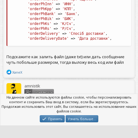
'orderPhInn'
=
>
'ИНН'
,
'orderPhKpp'
=
>
'КПП'
,
'orderPhBank'
=
>
'Банк'
,
'orderPhBik'
=
>
'БИК'
,
'orderPhKs'
=
>
'К/Сч'
,
'orderPhRs'
=
>
'Р/Сч'
,
'orderDelivery'
=
>
'Спосіб доставки'
,
'orderDeliveryDate'
=
>
'Дата доставки'
,
Подскажите как залить файл (даже txt) или дать сообщение
чуть побольше размером, тогда выложу весь код или файл
Р
XaneX
е
а
к
amnistik
ц
ПОЛЬЗОВАТЕЛЬ
и
На данном сайте используются файлы cookie, чтобы персонализировать
и
контент и сохранить Ваш вход в систему, если Вы зарегистрируетесь.
:
Продолжая использовать этот сайт, Вы соглашаетесь на использование наших
30 Май 2019
#2
файлов cookie.
Это переводилось через гугл переводчик?
Принять
Узнать больше…
weriga3001
W