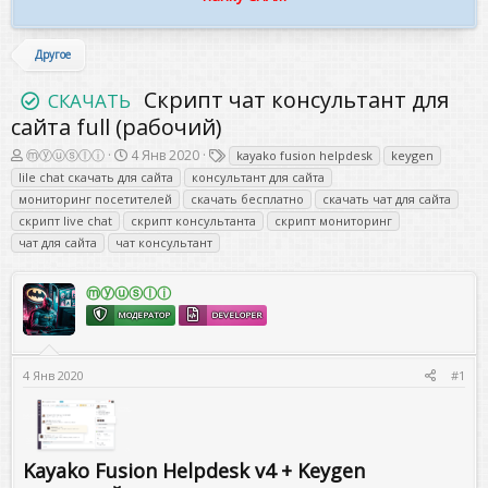
Другое
Скрипт чат консультант для
СКАЧАТЬ
сайта full (рабочий)
А
Д
Т
ⓜⓨⓤⓢⓛⓘ
4 Янв 2020
kayako fusion helpdesk
keygen
в
а
е
lile chat скачать для сайта
консультант для сайта
т
т
г
мониторинг посетителей
скачать бесплатно
скачать чат для сайта
о
а
и
скрипт live chat
скрипт консультанта
скрипт мониторинг
р
н
т
а
чат для сайта
чат консультант
е
ч
м
а
ы
ⓜⓨⓤⓢⓛⓘ
л
а
МОДЕРАТОР
DEVELOPER
4 Янв 2020
#1
Kayako Fusion Helpdesk v4 + Keygen