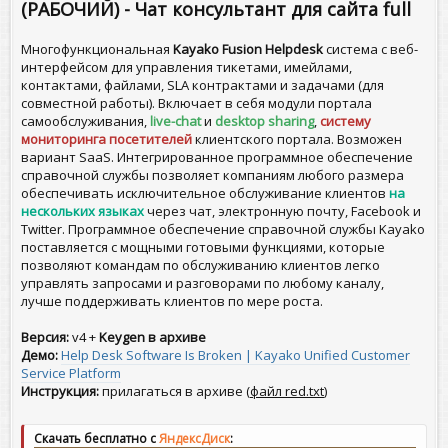
(РАБОЧИЙ) - Чат консультант для сайта full
Многофункциональная
Kayako Fusion Helpdesk
система с веб-
интерфейсом для управления тикетами, имейлами,
контактами, файлами, SLA контрактами и задачами (для
совместной работы). Включает в себя модули портала
самообслуживания,
live-chat
и
desktop sharing
,
систему
мониторинга посетителей
клиентского портала. Возможен
вариант SaaS. Интегрированное программное обеспечение
справочной службы позволяет компаниям любого размера
обеспечивать исключительное обслуживание клиентов
на
нескольких языках
через чат, электронную почту, Facebook и
Twitter. Программное обеспечение справочной службы Kayako
поставляется с мощными готовыми функциями, которые
позволяют командам по обслуживанию клиентов легко
управлять запросами и разговорами по любому каналу,
лучше поддерживать клиентов по мере роста.
Версия:
v4 +
Keygen в архиве
Демо:
Help Desk Software Is Broken | Kayako Unified Customer
Service Platform
Инструкция:
прилагаться в архиве (
файл red.txt
)
Скачать бесплатно с
ЯндексДиск
: