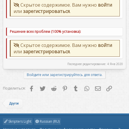
Скрытое содержимое. Вам нужно
войти
или
зарегистрироваться
.
Решение всех проблем (100% установка):
Скрытое содержимое. Вам нужно
войти
или
зарегистрироваться
.
Последнее редактирование:
4 Янв 2020
Войдите или зарегистрируйтесь для ответа.
Facebook
Twitter
Reddit
Pinterest
Tumblr
WhatsApp
Электронная 
Ссылка
Поделиться:
Другое
Skripters Light
Russian (RU)