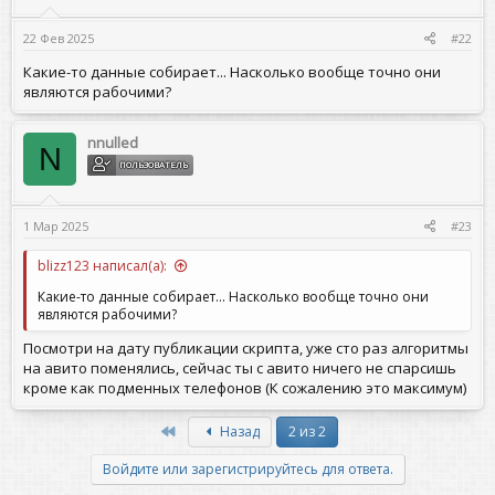
и
:
22 Фев 2025
#22
Какие-то данные собирает... Насколько вообще точно они
являются рабочими?
nnulled
N
ПОЛЬЗОВАТЕЛЬ
1 Мар 2025
#23
blizz123 написал(а):
Какие-то данные собирает... Насколько вообще точно они
являются рабочими?
Посмотри на дату публикации скрипта, уже сто раз алгоритмы
на авито поменялись, сейчас ты с авито ничего не спарсишь
кроме как подменных телефонов (К сожалению это максимум)
First
Назад
2 из 2
Войдите или зарегистрируйтесь для ответа.