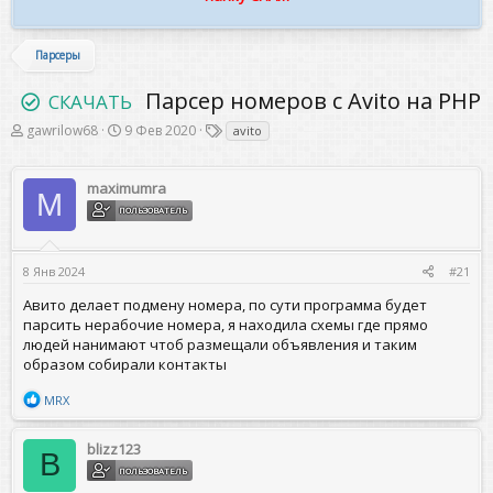
Парсеры
Парсер номеров с Avito на PHP
СКАЧАТЬ
А
Д
Т
gawrilow68
9 Фев 2020
avito
в
а
е
т
т
г
о
а
и
maximumra
M
р
н
ПОЛЬЗОВАТЕЛЬ
т
а
е
ч
м
а
ы
л
8 Янв 2024
#21
а
Авито делает подмену номера, по сути программа будет
парсить нерабочие номера, я находила схемы где прямо
людей нанимают чтоб размещали объявления и таким
образом собирали контакты
Р
MRX
е
а
к
blizz123
B
ц
ПОЛЬЗОВАТЕЛЬ
и