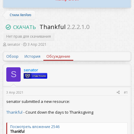
Стили XenForo
Thankful
2.2.2.1.0
СКАЧАТЬ
Нет прав для скачивания
А
Д
senator
3 Апр 2021
в
а
т
т
Обзор
История
Обсуждение
о
а
р
н
т
а
senator
S
е
ч
УЧАСТНИК
м
а
ы
л
а
3 Апр 2021
#1
senator submitted a new resource:
Thankful
- Count down the days to Thanksgiving
Посмотреть вложение 2546
Thankful