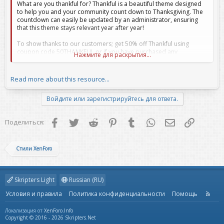
What are you thankful for? Thankful is a beautiful theme designed
to help you and your community count down to Thanksgiving. The
countdown can easily be updated by an administrator, ensuring
that this theme stays relevant year after year!
To show thanks to our customers; get 50% off Thankful using
coupon code 50THANKFUL or if you have purchased any
Нажмите для раскрытия...
ThemeHouse XF2 theme get...
Read more about this resource...
Войдите или зарегистрируйтесь для ответа.
Facebook
Twitter
Reddit
Pinterest
Tumblr
WhatsApp
Электронная 
Ссылка
Поделиться:
Стили XenForo
Skripters Light
Russian (RU)
Условия и правила
Политика конфиденциальности
Помощь
R
S
S
Локализация от
XenForo.Info
Copyright © 2016 - 2026 Skripters.Net