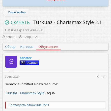
Стили XenForo
Turkuaz - Charismax Style
2.1
СКАЧАТЬ
Нет прав для скачивания
А
Д
senator
3 Апр 2021
в
а
т
т
Обзор
История
Обсуждение
о
а
р
н
т
а
senator
S
е
ч
УЧАСТНИК
м
а
ы
л
а
3 Апр 2021
#1
senator submitted a new resource:
Turkuaz - Charismax Style
- aqua
Посмотреть вложение 2551