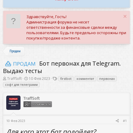
Здравствуйте, Гость!
Администрация форума не несет
ответственности за финансовые сделки между
пользователями. Будьте предельно осторожны при
покупке/продаже контента.
Продам
Бот первонах для Telegram.
ПРОДАМ
Выдаю тесты
А
Д
Т
TraffSoft
10 Фев 2023
firstbot
комментат
первонах
в
а
е
софт для телеграмм
т
т
г
о
а
и
р
н
TraffSoft
т
а
ПОЛЬЗОВАТЕЛЬ
е
ч
м
а
ы
л
а
10 Фев 2023
#1
Для кого этот бот подойдет?