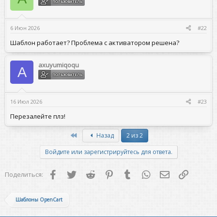
ПОЛЬЗОВАТЕЛЬ
6 Июн 2026
#22
Шаблон работает? Проблема с активатором решена?
axuyumiqoqu
A
ПОЛЬЗОВАТЕЛЬ
16 Июл 2026
#23
Перезалейте плз!
First
Назад
2 из 2
Войдите или зарегистрируйтесь для ответа.
Facebook
Twitter
Reddit
Pinterest
Tumblr
WhatsApp
Электронная 
Ссылка
Поделиться:
Шаблоны OpenCart