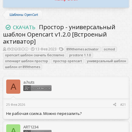
Шаблоны OpenCart
Простор - универсальный
СКАЧАТЬ
шаблон Opencart v1.2.0 [Встроеный
активатор]
А
Д
Т
ⓜⓨⓤⓢⓛⓘ
13 Фев 2023
899themes activator
ocmod
в
а
е
opencart шаблон скачать бесплатно
prostore 1.1.0
т
т
г
опенкарт шаблон простор
простор opencart
универсальный шаблон
о
а
и
шаблон от 899themes
р
н
т
а
е
ч
м
а
a.huts
A
ы
л
ПОЛЬЗОВАТЕЛЬ
а
25 Фев 2026
#21
Не рабочая ссилка. Можно перезалить?
ART1234
A