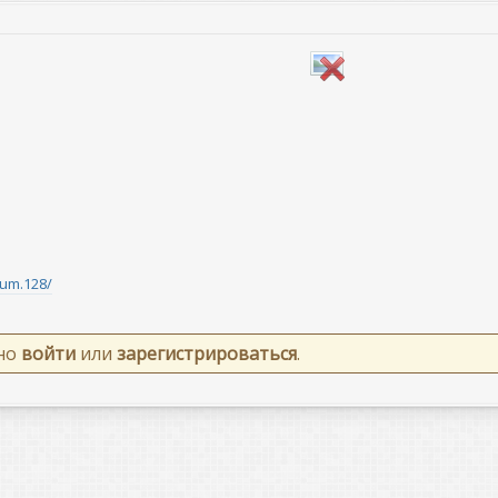
ium.128/
жно
войти
или
зарегистрироваться
.
та