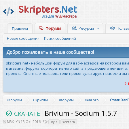
Skripters
.Net
Всё для
WEBмастера
Форумы
Ресурсы
Польз
Правила
Новые сообщения
Поиск сообщений
Добро пожаловать в наше сообщество!
skripters.net - небольшой форум для вэб-мастеров на котором ва
магазина, форума, корпоративного сайта, продающего лендинга.
проекта. Опытные пользователи проконсультируют вас если вы вн
2.
Форумы
Скрипты
Форумы
XenForo
Стили Xen
Brivium - Sodium 1.5.7
СКАЧАТЬ
А
Д
Т
MRX
13 Окт 2016
style
xenforo
в
а
е