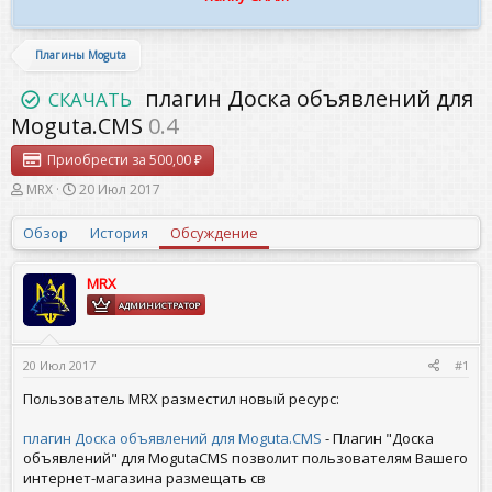
Плагины Moguta
плагин Доска объявлений для
СКАЧАТЬ
Moguta.CMS
0.4
Приобрести за 500,00 ₽
А
Д
MRX
20 Июл 2017
в
а
т
т
Обзор
История
Обсуждение
о
а
р
н
т
а
MRX
е
ч
АДМИНИСТРАТОР
м
а
ы
л
а
20 Июл 2017
#1
Пользователь MRX разместил новый ресурс:
плагин Доска объявлений для Moguta.CMS
- Плагин "Доска
объявлений" для MogutaCMS позволит пользователям Вашего
интернет-магазина размещать св