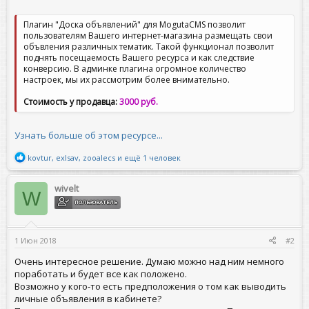
Плагин "Доска объявлений" для MogutaCMS позволит
пользователям Вашего интернет-магазина размещать свои
объвления различных тематик. Такой функционал позволит
поднять посещаемость Вашего ресурса и как следствие
конверсию. В админке плагина огромное количество
настроек, мы их рассмотрим более внимательно.
Стоимость у продавца:
3000 руб.
Узнать больше об этом ресурсе...
Р
kovtur
,
exlsav
,
zooalecs
и ещё 1 человек
е
а
к
wivelt
W
ц
ПОЛЬЗОВАТЕЛЬ
и
и
:
1 Июн 2018
#2
Очень интересное решение. Думаю можно над ним немного
поработать и будет все как положено.
Возможно у кого-то есть предположения о том как выводить
личные объявления в кабинете?