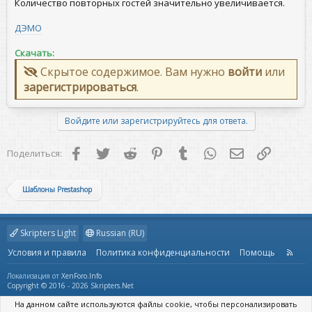
Количество повторных гостей значительно увеличивается.
ДЭМО
Скачать:
Скрытое содержимое. Вам нужно
войти
или
зарегистрироваться
.
Войдите или зарегистрируйтесь для ответа.
Facebook
Twitter
Reddit
Pinterest
Tumblr
WhatsApp
Электронная 
Ссылка
Поделиться:
Шаблоны Prestashop
Skripters Light
Russian (RU)
Условия и правила
Политика конфиденциальности
Помощь
R
S
S
Локализация от
XenForo.Info
Copyright © 2016 - 2026 Skripters.Net
На данном сайте используются файлы cookie, чтобы персонализировать