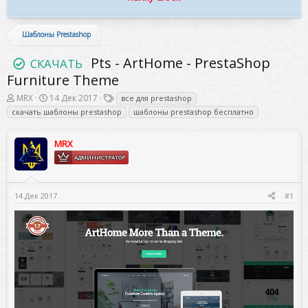
Шаблоны Prestashop
Pts - ArtHome - PrestaShop
СКАЧАТЬ
Furniture Theme
А
Д
Т
MRX
14 Дек 2017
все для prestashop
в
а
е
скачать шаблоны prestashop
шаблоны prestashop бесплатно
т
т
г
о
а
и
р
н
MRX
т
а
АДМИНИСТРАТОР
е
ч
м
а
ы
л
а
14 Дек 2017
#1