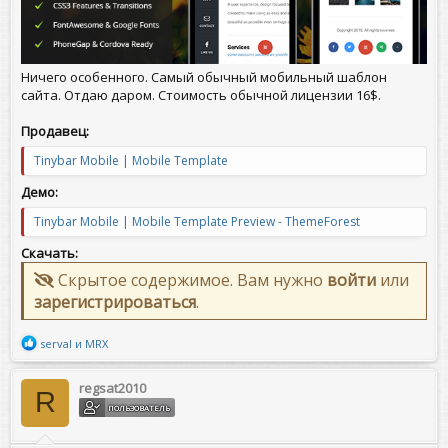
Ничего особенного. Самый обычный мобильный шаблон
сайта. Отдаю даром. Стоимость обычной лицензии 16$.
Продавец:
Tinybar Mobile | Mobile Template
Демо:
Tinybar Mobile | Mobile Template Preview - ThemeForest
Скачать:
Скрытое содержимое. Вам нужно
войти
или
зарегистрироваться
.
Р
serval
и
MRX
е
а
к
regsat2010
R
ц
ПОЛЬЗОВАТЕЛЬ
и
и
: