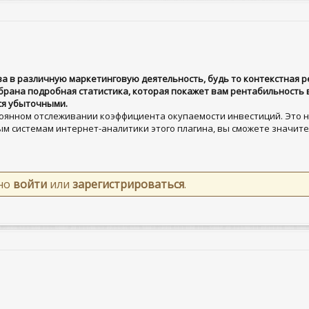
а в различную маркетинговую деятельность, будь то контекстная ре
обрана подробная статистика, которая покажет вам рентабильность
ся убыточными.
оянном отслеживании коэффициента окупаемости инвестиций. Это 
м системам интернет-аналитики этого плагина, вы сможете значит
жно
войти
или
зарегистрироваться
.