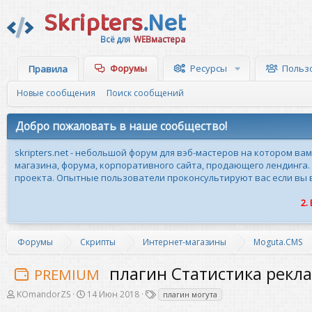
Skripters
.Net
Всё для
WEBмастера
Форумы
Ресурсы
Польз
Правила
Новые сообщения
Поиск сообщений
Добро пожаловать в наше сообщество!
skripters.net - небольшой форум для вэб-мастеров на котором ва
магазина, форума, корпоративного сайта, продающего лендинга.
проекта. Опытные пользователи проконсультируют вас если вы вн
2.
Форумы
Скрипты
Интернет-магазины
Moguta.CMS
плагин Статистика рек
PREMIUM
А
Д
Т
KOmandorZS
14 Июн 2018
плагин могута
в
а
е