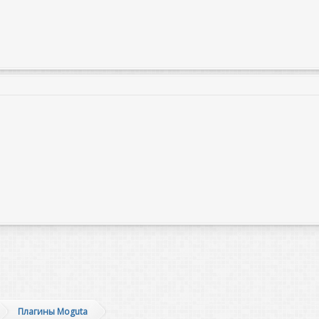
та
Плагины Moguta