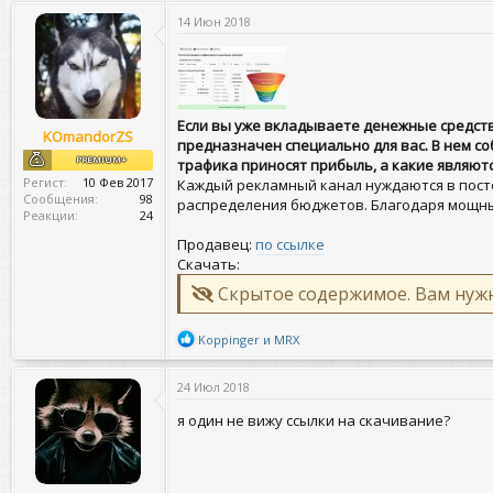
т
т
г
о
а
14 Июн 2018
и
р
н
т
а
е
ч
м
а
ы
л
Если вы уже вкладываете денежные средств
а
KOmandorZS
предназначен специально для вас. В нем с
PREMIUM+
трафика приносят прибыль, а какие являют
Регист
10 Фев 2017
Каждый рекламный канал нуждаются в пост
Сообщения
98
распределения бюджетов. Благодаря мощны
Реакции
24
Продавец:
по ссылке
Скачать:
Скрытое содержимое. Вам ну
Р
Koppinger
и
MRX
е
а
24 Июл 2018
к
ц
я один не вижу ссылки на скачивание?
и
и
: