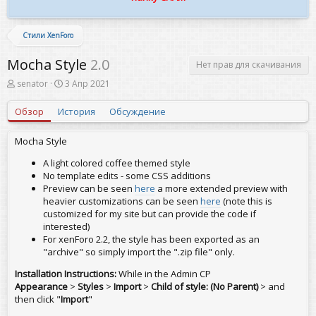
Стили XenForo
Mocha Style
2.0
Нет прав для скачивания
А
Д
senator
3 Апр 2021
в
а
т
т
Обзор
История
Обсуждение
о
а
р
с
о
Mocha Style
з
д
A light colored coffee themed style
а
No template edits - some CSS additions
н
Preview can be seen
here
a more extended preview with
и
heavier customizations can be seen
here
(note this is
я
customized for my site but can provide the code if
interested)
For xenForo 2.2, the style has been exported as an
"archive" so simply import the ".zip file" only.
Installation Instructions:
While in the Admin CP
Appearance
>
Styles
>
Import
>
Child of style: (No Parent)
> and
then click "
Import
"