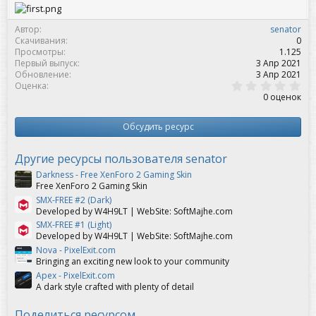
Автор
senator
Скачивания
0
Просмотры
1.125
Первый выпуск
3 Апр 2021
Обновление
3 Апр 2021
0
Оценка
,
0 оценок
0
0
з
Обсудить ресурс
в
ё
з
Другие ресурсы пользователя senator
д
Darkness - Free XenForo 2 Gaming Skin
Free XenForo 2 Gaming Skin
SMX-FREE #2 (Dark)
Developed by W4H9LT | WebSite: SoftMajhe.com
SMX-FREE #1 (Light)
Developed by W4H9LT | WebSite: SoftMajhe.com
Nova - PixelExit.com
Bringing an exciting new look to your community
Apex - PixelExit.com
A dark style crafted with plenty of detail
Поделиться ресурсом